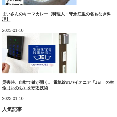
まいさんのキーマカレー【料理人・守永江里の名もなき料
理】
2023-01-10
災害時、自動で鍵が開く。 電気錠のパイオニア「JEI」の生
命（いのち）を守る技術
2023-01-10
人気記事