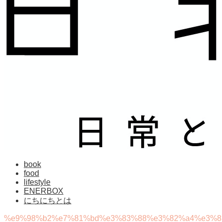
book
food
lifestyle
ENERBOX
にちにちとは
%e9%98%b2%e7%81%bd%e3%83%88%e3%82%a4%e3%8