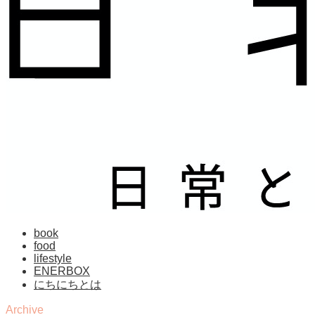
book
food
lifestyle
ENERBOX
にちにちとは
Archive