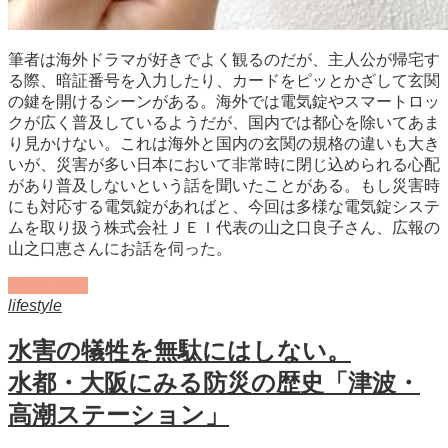
筆者は海外ドラマが好きでよく観るのだが、主人公が帰宅す
る際、暗証番号を入力したり、カードをピッとかざして玄関
の鍵を開けるシーンがある。海外では電気錠やスマートロッ
クが広く普及しているようだが、国内では都心を除いてあま
り見かけない。これは海外と国内の玄関の規格の違いも大き
いが、災害が多い日本において非常時に閉じ込められる心配
があり普及しないという話を聞いたことがある。もし災害時
にも対応する電気錠があればと、今回は多様な電気錠システ
ムを取り扱う株式会社ＪＥＩ代表の山之口良子さん、広報の
山之口恵さんにお話を伺った。
記事を読む
lifestyle
水害の犠牲を無駄にはしない。
水都・大阪にみる防災の歴史「津波・
高潮ステーション」