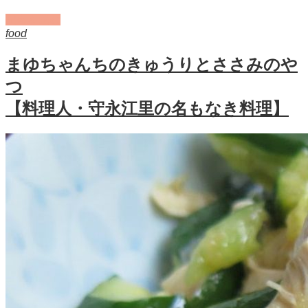
記事を読む
food
まゆちゃんちのきゅうりとささみのや
つ
【料理人・守永江里の名もなき料理】