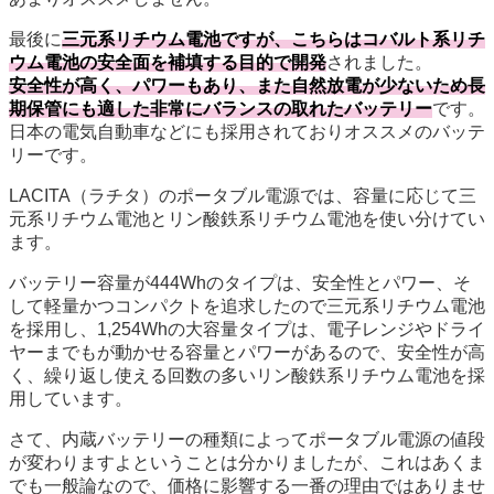
最後に
三元系リチウム電池ですが、こちらはコバルト系リチ
ウム電池の安全面を補填する目的で開発
されました。
安全性が高く、パワーもあり、また自然放電が少ないため長
期保管にも適した非常にバランスの取れたバッテリー
です。
日本の電気自動車などにも採用されておりオススメのバッテ
リーです。
LACITA（ラチタ）のポータブル電源では、容量に応じて三
元系リチウム電池とリン酸鉄系リチウム電池を使い分けてい
ます。
バッテリー容量が444Whのタイプは、安全性とパワー、そ
して軽量かつコンパクトを追求したので三元系リチウム電池
を採用し、1,254Whの大容量タイプは、電子レンジやドライ
ヤーまでもが動かせる容量とパワーがあるので、安全性が高
く、繰り返し使える回数の多いリン酸鉄系リチウム電池を採
用しています。
さて、内蔵バッテリーの種類によってポータブル電源の値段
が変わりますよということは分かりましたが、これはあくま
でも一般論なので、価格に影響する一番の理由ではありませ