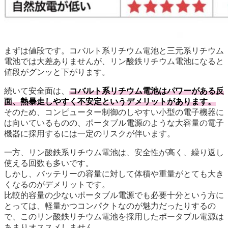
まずは値段です。コバルト系リチウム電池と三元系リチウム
電池では大差ありませんが、リン酸鉄リチウム電池になると
値段がグンッと下がります。
続いて安全面は、
コバルト系リチウム電池はパワーがある反
面、熱暴走しやすく不安定というデメリットがあります。
そのため、コンピューター制御のしやすい小型の電子機器に
は向いているものの、ポータブル電源のような大容量の電子
機器に採用するには一定のリスクが伴います。
一方、リン酸鉄系リチウム電池は、安全性が高く、繰り返し
使える回数も多いです。
しかし、バッテリーの容量に対して体積や重量がとても大き
くなるのがデメリットです。
比較的容量の少ないポータブル電源でも必要十分という方に
とっては、軽量かつコンパクトなのが魅力だったりするの
で、このリン酸鉄リチウム電池を採用したポータブル電源は
あまりオススメしません。