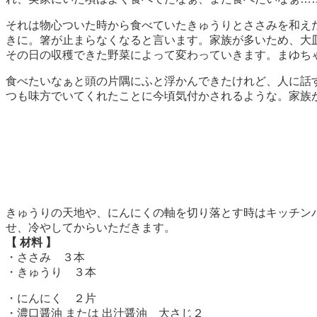
それは物心ついた時から食べていたきゅうりとささみを和え
きに。箸が止まらなくなると言います。家族が多いため、大
その日の収穫できた野菜によって変わっていきます。まゆち
食べたいなぁと頭の片隅にふと浮かんできたけれど、人に話
つも味方でいてくれたことに今頃気付かされるような。家族
きゅうりの天地や、にんにくの軸を切り落とす時はキッチン
せ、冷やしてからいただきます。
【 材料 】
・ささみ ３本
・きゅうり ３本
・にんにく ２片
・濃口醤油 または 出汁醤油 大さじ２