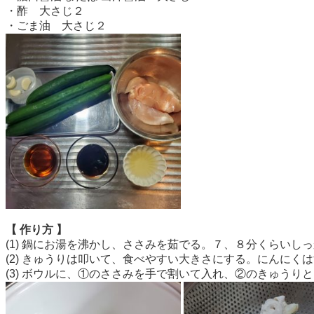
・酢 大さじ２
・ごま油 大さじ２
【 作り方 】
(1) 鍋にお湯を沸かし、ささみを茹でる。７、８分くらい
(2) きゅうりは叩いて、食べやすい大きさにする。にんにく
(3) ボウルに、①のささみを手で割いて入れ、②のきゅう