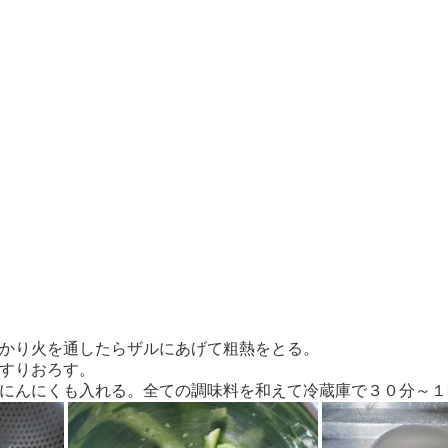
しっかり火を通したらザルにあげて粗熱をとる。
はすりおろす。
りとにんにくも入れる。全ての調味料を和えて冷蔵庫で３０分～