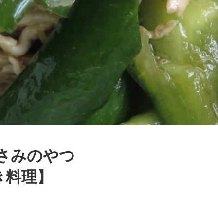
さみのやつ
き料理】