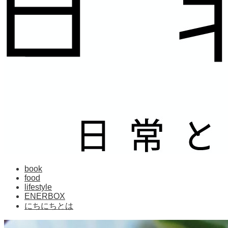
book
food
lifestyle
ENERBOX
にちにちとは