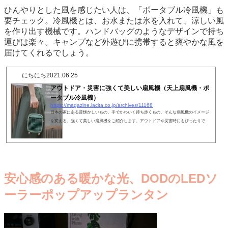
ひんやりとした風を感じたい人は、「ポータブル冷風機」も
要チェック。冷風機とは、お水または氷を入れて、涼しい風
を作り出す機械です。ハンドバッグのようなデザインで持ち
運びは楽々。キャンプなど外遊びに携帯すると爽やかな風を
届けてくれるでしょう。
にちにち
2021.06.25
アウトドア・災害に強くて美しい扇風機（天上扇風機・ポ
ータブル冷風機）
https://magazine.lacita.co.jp/archives/11168
日本の家にある昔懐かしいもの。手でかわいく持ち歩くもの。そんな扇風機のイメージ
を変える、強くて美しい扇風機をご紹介します。アウトドアや災害時にもぴったりで
す。
安心感のある暖かな光、DODのLEDソ
ーラーポップアップランタン