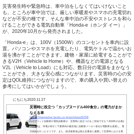
災害発生時や緊急時は、車中泊をしなくてはいけないこと
も。ところが車中泊では、厳しい寒暖差やスマホの充電切れ
などが不安の種です。そんな車中泊の不安やストレスを和ら
げることができる電気自動車「Honda-e（ホンダ イー）」
が、2020年10月から発売されました。
「Honda-e」は、100V（1500W）のコンセントを車内に設
置。パソコンやスマホを充電したり、電気ケトルで温かいお
湯を沸かすことができます。建物・家屋に給電することがで
きるV2H（Vehicle to Home）や、機器などの電源となる
V2L（Vehicle to Load）にも対応。数日分の電源をまかなう
ことができ、大きな安心感につながります。災害時の心の安
定はQOL維持につながりますので、車の購入や買い替えの
参考にしてはいかがでしょう。
にちにち
2020.11.27
災害時に役立つ「カップヌードル400食分」の電力がまか
なえる車
https://magazine.lacita.co.jp/archives/9258
ハイブリッド自動車や電気自動車が、災害時に役立つのをご存知ですか？2019年の台風1
5号の際は、停電が長引く千葉県内の被災地に自動車メーカー各社が電動車を派遣し、電
力供給を行ったそうです。また、経済産業省は国土交通省と連携して災害時における電