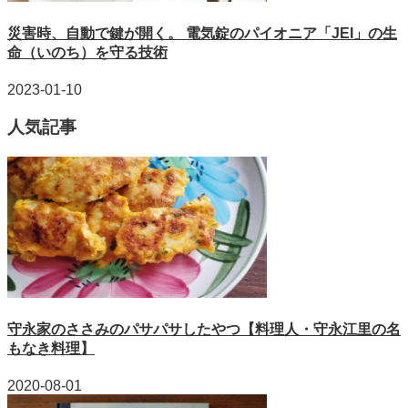
災害時、自動で鍵が開く。 電気錠のパイオニア「JEI」の生
命（いのち）を守る技術
2023-01-10
人気記事
守永家のささみのパサパサしたやつ【料理人・守永江里の名
もなき料理】
2020-08-01