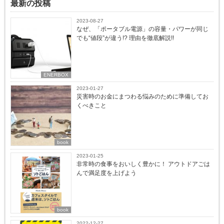
最新の投稿
2023-08-27
なぜ、「ポータブル電源」の容量・パワーが同じ
でも“値段”が違う!? 理由を徹底解説!!
ENERBOX
2023-01-27
災害時のお金にまつわる悩みのために準備してお
くべきこと
book
2023-01-25
非常時の食事をおいしく豊かに！ アウトドアごは
んで満足度を上げよう
book
2022-12-27