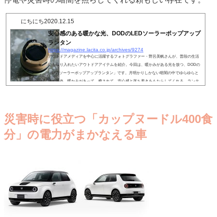
にちにち
2020.12.15
安心感のある暖かな光、DODのLEDソーラーポップアップ
ランタン
https://magazine.lacita.co.jp/archives/9274
アウトドアメディアを中心に活躍するフォトグラファー・野呂美帆さんが、普段の生活
にも取り入れたいアウトドアアイテムを紹介。今回は、暖かみがある光を放つ、DODの
「LEDソーラーポップアップランタン」です。月明かりしかない暗闇の中でゆらゆらと
揺れる炎。暖かみがあって、癒されて、安心感と落ち着きをもたらしてくれる。ランタ
ンはキャンプの夜ならではの醍醐味だ。
災害時に役立つ「カップヌードル400食
分」の電力がまかなえる車