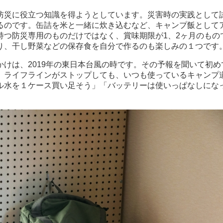
防災に役立つ知識を得ようとしています。災害時の実践として
るのです。缶詰を米と一緒に炊き込むなど、キャンプ飯として
持つ防災専用のものだけではなく、賞味期限が1、2ヶ月のもの
り、干し野菜などの保存食を自分で作るのも楽しみの１つです
けは、2019年の東日本台風の時です。その予報を聞いて初
、ライフラインがストップしても、いつも使っているキャンプ
ル水を１ケース買い足そう」「バッテリーは使いっぱなしにな