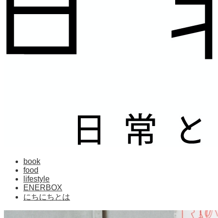
book
food
lifestyle
ENERBOX
にちにちとは