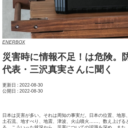
ENERBOX
災害時に情報不足！は危険。防
代表・三沢真実さんに聞く
更新日 : 2022-08-30
公開日 : 2022-08-30
日本は災害が多い。それは周知の事実だ。日本の位置、地形
土石流、地すべり、地震、津波、火山噴火……、数え上げる
る。こういった状況から、災害についての認識を深め、また