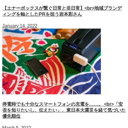
【エナーボックスが繋ぐ日常と非日常】<br>地域ブランデ
ィングを軸としたPRを担う岩本彩さん
January 14, 2022
停電時でも十分なスマートフォンの充電を……。 <br>「安
否を知りたいし、伝えたい」、東日本大震災を経て気づいた
優先順位
March 5, 2022