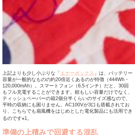
上記よりも少し小ぶりな「
エナーボックス
」は、バッテリー
容量が一般的なものの約20倍近くあるのが特徴（444Wh・
120,000mAh）。スマートフォン（6.5インチ）だと、30回
もフル充電することができます。頼もしい容量だけでなく、
ティッシュペーパーの箱2個分半くらいのサイズ感なので、
平時の収納にも困りません。AC100Vが3口も搭載されてお
り、こちらでも扇風機をはじめとした電化製品にも活用でき
るのです※1。
準備の上積みで回避する混乱