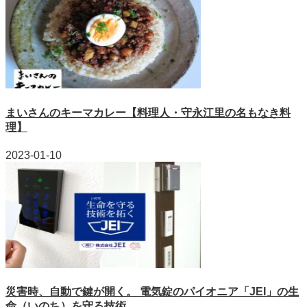
まいさんのキーマカレー【料理人・守永江里の名もなき料
理】
2023-01-10
災害時、自動で鍵が開く。 電気錠のパイオニア「JEI」の生
命（いのち）を守る技術