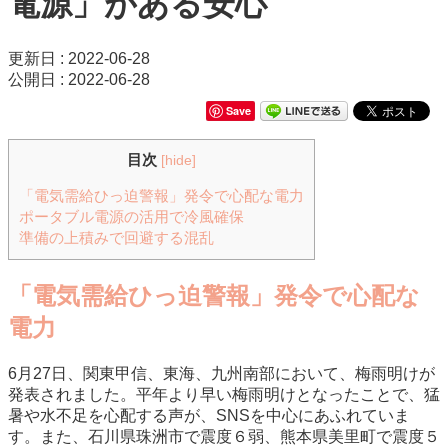
電源」がある安心
更新日 : 2022-06-28
公開日 : 2022-06-28
Save
目次
[
hide
]
「電気需給ひっ迫警報」発令で心配な電力
ポータブル電源の活用で冷風確保
準備の上積みで回避する混乱
「電気需給ひっ迫警報」発令で心配な
電力
6月27日、関東甲信、東海、九州南部において、梅雨明けが
発表されました。平年より早い梅雨明けとなったことで、猛
暑や水不足を心配する声が、SNSを中心にあふれていま
す。また、石川県珠洲市で震度６弱、熊本県美里町で震度５