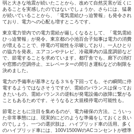
弱と大きな地震が続いたことから、改めて自然災害が近くに
あることを実感したのではないでしょうか。さらには、猛暑
が続いていることから、「電気需給ひっ迫警報」も発令され
ており、電力への心配も増すところです。
東京電力管内での電力需給が厳しくなるとして、「電気需給
ひっ迫警報」が発令。東京都の小池百合子知事は電力の消費
が増えることで、停電の可能性を示唆しており、一人ひとり
の協力を発表。エアコンやテレビ、冷蔵庫内の温度調節など
で、節電することを求めています。都庁舎でも、廊下の消灯
や窓際の空調停止、エレベーターの間引き運転などの制限を
決めました。
電力の予備率が基準となる３％を下回っても、その瞬間に停
電するようではなさそうですが、需給のバランスは保ってお
きたいもの。需給バランスの逆転が発電設備の故障に繋がる
こともあるためです。そうなると大規模停電の可能性も。
節電とともに注目を集めるのが、電力確保の方法。こういっ
た非常事態には、現実的にどのような準備をしておくと良い
のでしょう。一つの選択肢は、ハイブリッド車の活用。多く
のハイブリッド車には、100V1500WのACコンセントが標準