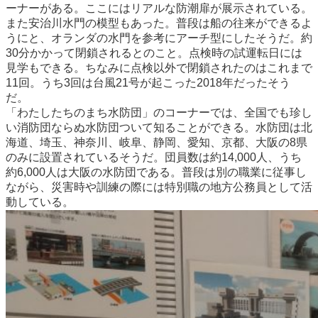
ーナーがある。ここにはリアルな防潮扉が展示されている。
また安治川水門の模型もあった。普段は船の往来ができるよ
うにと、オランダの水門を参考にアーチ型にしたそうだ。約
30分かかって閉鎖されるとのこと。点検時の試運転日には
見学もできる。ちなみに点検以外で閉鎖されたのはこれまで
11回。うち3回は台風21号が起こった2018年だったそう
だ。
「わたしたちのまち水防団」のコーナーでは、全国でも珍し
い消防団ならぬ水防団ついて知ることができる。水防団は北
海道、埼玉、神奈川、岐阜、静岡、愛知、京都、大阪の8県
のみに設置されているそうだ。団員数は約14,000人、うち
約6,000人は大阪の水防団である。普段は別の職業に従事し
ながら、災害時や訓練の際には特別職の地方公務員として活
動している。