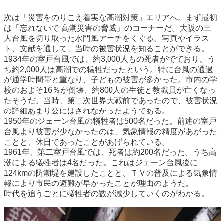
次は「災害をのりこえ着実な高潮対策」エリアへ。まず最初
は「忘れないで 高潮災害の脅威」のコーナーだ。大阪の三
大台風を切り取った水門風アーチをくぐる。写真やイラス
ト、文献を通して、当時の被害状況を知ることができる。
1934年の室戸台風では、約3,000人もの死者がでており、う
ち約2,000人は高潮での犠牲だったという。特に台風の通過
が通学時間帯と重なり、子どもの被害が多かった。市内の学
校のおよそ16％が倒壊、約800人の生徒と教職員が亡くなっ
たそうだ。当時、第二次世界大戦前であったので、被害状況
の詳細あまり公にはされなかったようである。
1950年のジェーン台風の犠牲者は500名だった。前述の室戸
台風より被害が少なかったのは、気象情報の精度があがった
ことと、休日であったことがあげられている。
1961年、第二室戸台風では、死者は約200名だった。うち高
潮による犠牲者は4名だった。これはジェーン台風後に
124kmの防潮堤を建設したことと、ＴＶの普及による気象情
報により市民の避難が早かったことが理由のようだ。
時代を追うごとに犠牲者の数が減少していくのがわかる。