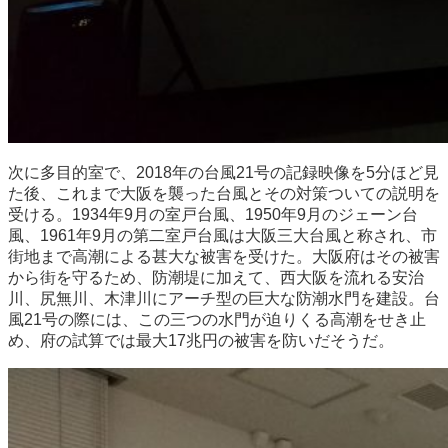
次に多目的室で、2018年の台風21号の記録映像を5分ほど見
た後、これまで大阪を襲った台風とその対策ついての説明を
受ける。1934年9月の室戸台風、1950年9月のジェーン台
風、1961年9月の第二室戸台風は大阪三大台風と称され、市
街地まで高潮による甚大な被害を受けた。大阪府はその被害
から街を守るため、防潮堤に加えて、西大阪を流れる安治
川、尻無川、木津川にアーチ型の巨大な防潮水門を建設。台
風21号の際には、この三つの水門が迫りくる高潮をせき止
め、府の試算では最大17兆円の被害を防いだそうだ。