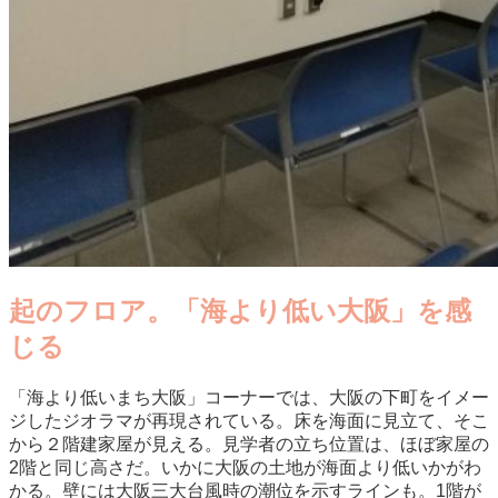
起のフロア。「海より低い大阪」を感
じる
「海より低いまち大阪」コーナーでは、大阪の下町をイメー
ジしたジオラマが再現されている。床を海面に見立て、そこ
から２階建家屋が見える。見学者の立ち位置は、ほぼ家屋の
2階と同じ高さだ。いかに大阪の土地が海面より低いかがわ
かる。壁には大阪三大台風時の潮位を示すラインも。1階が