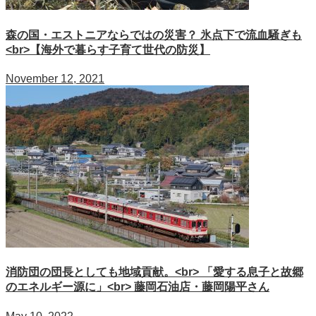
森の国・エストニアならではの災害？ 氷点下で流血騒ぎも
<br>【海外で暮らす子育て世代の防災】
November 12, 2021
消防団の団長としても地域貢献。<br> 「愛する息子と故郷
のエネルギー源に」<br> 藤岡石油店・藤岡陽平さん