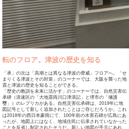
転のフロア。津波の歴史を知る
「承」の次は「高潮とは異なる津波の脅威」フロアへ。「せ
まりくる津波とその対策」のコーナーでは、大阪を襲った地
震と津波の歴史を知ることができる。
「歴史の教訓を未来に活かす」のコーナーでは、自然災害伝
承碑（浪速区の「大地震両川口津浪記」と堺市の「擁護
璽」）のレプリカがある。自然災害伝承碑は、2019年に地
図記号として新しく追加されたことはご存じだろうか。これ
は2018年の西日本豪雨にて、100年前の水害石碑が広島にあ
ったが、地図上にはなく、地域住民に伝承されていなかった
ことを反省し制定されたそうだ。新しい地図が手元にあれ