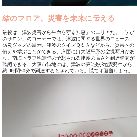
結のフロア。災害を未来に伝える
最後は「津波災害から生命を守る知恵」のエリアだ。「学び
のサロン」のコーナーでは、津波に関する世界のニュース、
防災グッズの展示、津波のクイズＱ＆Ａなどから、災害への
備えを学ぶことができる。床面には大阪平野の空撮写真があ
り、南海トラフ地震時の予想される津波の高さと到達時間が
確認できる。大阪市街地には、津波の第1波が地震発生から
約1時間50分で到達するとされている。慌てず避難しよう。