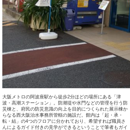
大阪メトロの阿波座駅から徒歩2分ほどの場所にある「津
波・高潮ステーション」。防潮堤や水門などの管理を行う防
災棟と、府民の防災意識の向上を目的につくられた展示棟か
らなる西大阪治水事務所管轄の施設だ。館内は「起・承・
転・結」の4つのフロアに分かれており、希望すれば職員さ
んによるガイド付きの見学ができるということで筆者もガイ