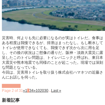
災害時、何よりも先に必要になるのが実はトイレだ。食事は
ある程度は我慢できるが、排泄はまったなし。もし断水して
トイレが使用できなくても、我慢できず次から次に用を足
し、その後の状況はご想像の通りだ。阪神・淡路大震災に露
呈したこのトイレ問題は、トイレパニックと呼ばれ、東日本
大震災や熊本地震でも同様のことが起こった。現場では深刻
な問題となっている。
今回は、災害用トイレを取り扱う株式会社ハマネツの近藤さ
んにお話しを伺った。
記事を読む
Page 2 of 31
«
1
2
3
4
»
10
20
30
...
Last »
新着記事