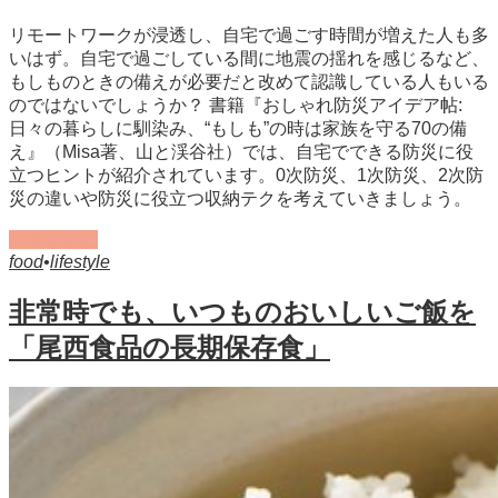
リモートワークが浸透し、自宅で過ごす時間が増えた人も多
いはず。自宅で過ごしている間に地震の揺れを感じるなど、
もしものときの備えが必要だと改めて認識している人もいる
のではないでしょうか？ 書籍『おしゃれ防災アイデア帖:
日々の暮らしに馴染み、“もしも”の時は家族を守る70の備
え』（Misa著、山と渓谷社）では、自宅でできる防災に役
立つヒントが紹介されています。0次防災、1次防災、2次防
災の違いや防災に役立つ収納テクを考えていきましょう。
記事を読む
food
•
lifestyle
非常時でも、いつものおいしいご飯を
「尾西食品の長期保存食」