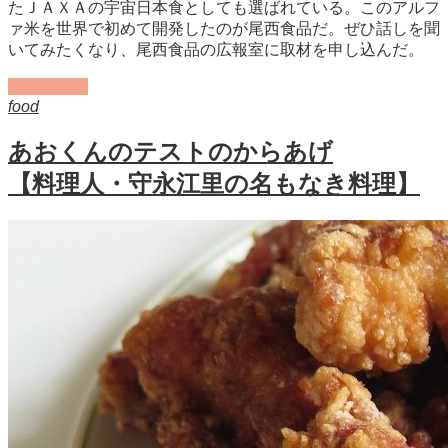
たＪＡＸＡの宇宙日本食としても選ばれている。このアルフ
ァ米を世界で初めて開発したのが尾西食品だ。ぜひ話しを聞
いてみたくなり、尾西食品の広報室に取材を申し込んだ。
記事を読む
food
あおくんのテストのからあげ
【料理人・守永江里の名もなき料理】