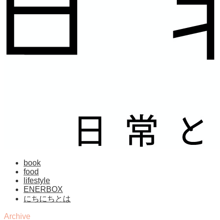
book
food
lifestyle
ENERBOX
にちにちとは
Archive