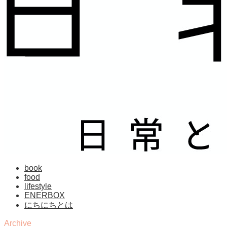
book
food
lifestyle
ENERBOX
にちにちとは
Archive