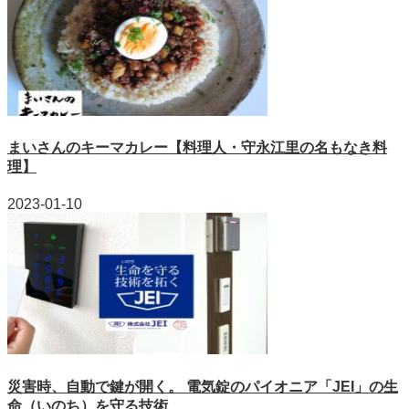
まいさんのキーマカレー【料理人・守永江里の名もなき料
理】
2023-01-10
災害時、自動で鍵が開く。 電気錠のパイオニア「JEI」の生
命（いのち）を守る技術