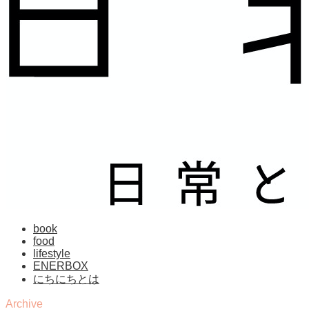
book
food
lifestyle
ENERBOX
にちにちとは
Archive