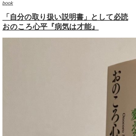
book
「自分の取り扱い説明書」として必読
おのころ心平『病気は才能』