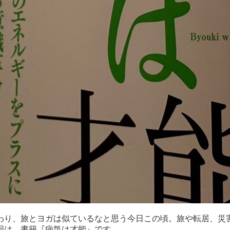
わり、旅とヨガは似ているなと思う今日この頃。旅や転居、災
回は、書籍『病気は才能』です。