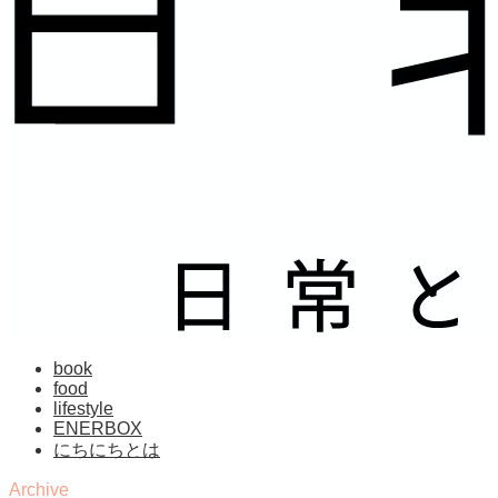
book
food
lifestyle
ENERBOX
にちにちとは
Archive