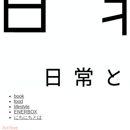
book
food
lifestyle
ENERBOX
にちにちとは
Archive