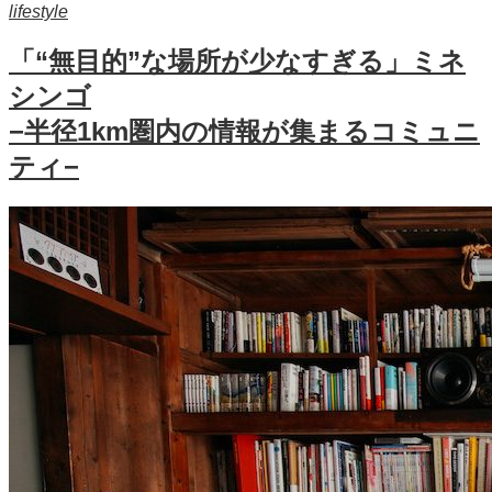
lifestyle
「“無目的”な場所が少なすぎる」ミネ
シンゴ
−半径1km圏内の情報が集まるコミュニ
ティ−