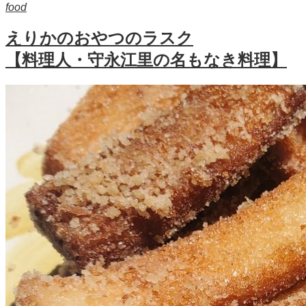
food
えりかのおやつのラスク
【料理人・守永江里の名もなき料理】