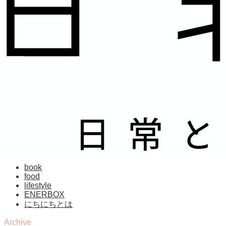
book
food
lifestyle
ENERBOX
にちにちとは
Archive