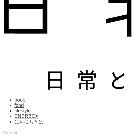
book
food
lifestyle
ENERBOX
にちにちとは
Archive