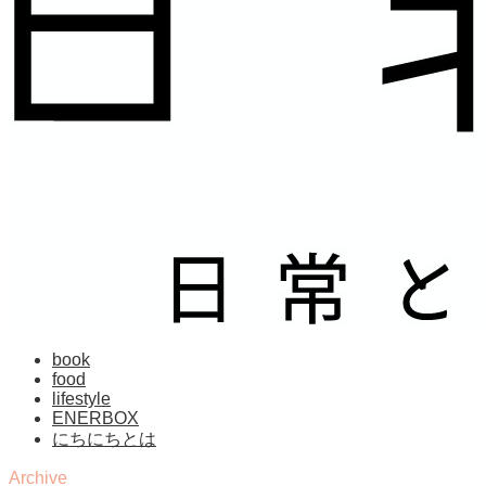
book
food
lifestyle
ENERBOX
にちにちとは
Archive