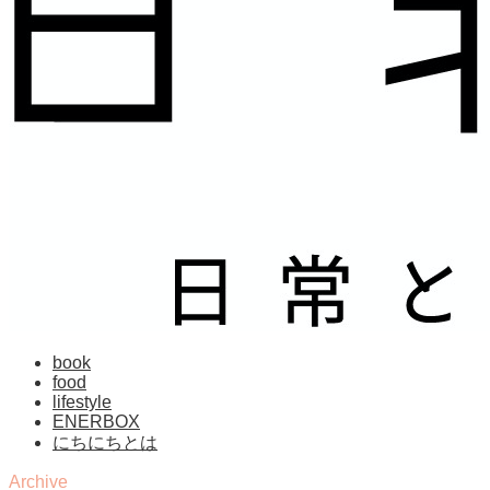
book
food
lifestyle
ENERBOX
にちにちとは
Archive