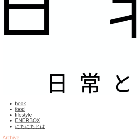
book
food
lifestyle
ENERBOX
にちにちとは
Archive