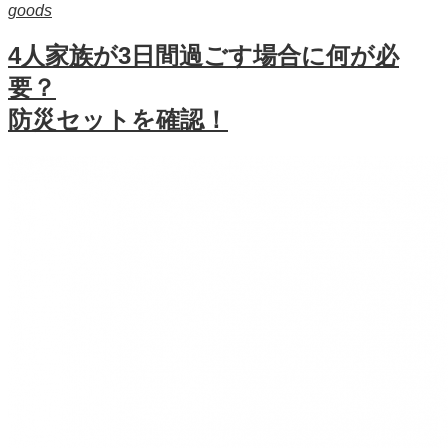
goods
4人家族が3日間過ごす場合に何が必
要？
防災セットを確認！