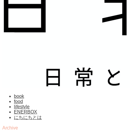
book
food
lifestyle
ENERBOX
にちにちとは
Archive