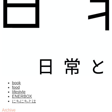
book
food
lifestyle
ENERBOX
にちにちとは
Archive