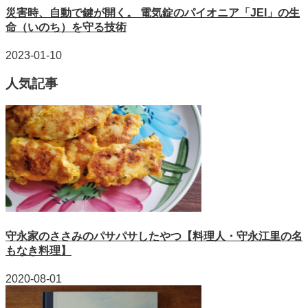
災害時、自動で鍵が開く。 電気錠のパイオニア「JEI」の生
命（いのち）を守る技術
2023-01-10
人気記事
守永家のささみのパサパサしたやつ【料理人・守永江里の名
もなき料理】
2020-08-01