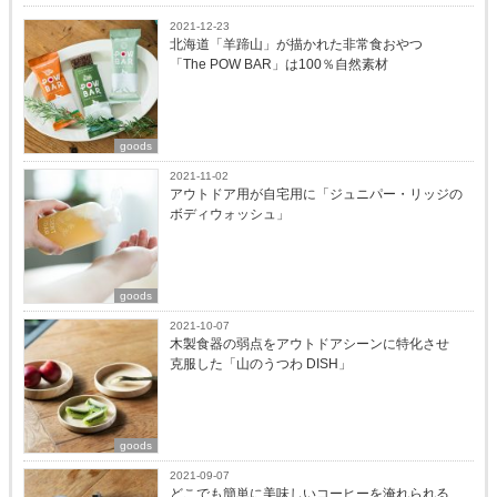
2021-12-23
北海道「羊蹄山」が描かれた非常食おやつ
「The POW BAR」は100％自然素材
goods
2021-11-02
アウトドア用が自宅用に「ジュニパー・リッジの
ボディウォッシュ」
goods
2021-10-07
木製食器の弱点をアウトドアシーンに特化させ
克服した「山のうつわ DISH」
goods
2021-09-07
どこでも簡単に美味しいコーヒーを淹れられる