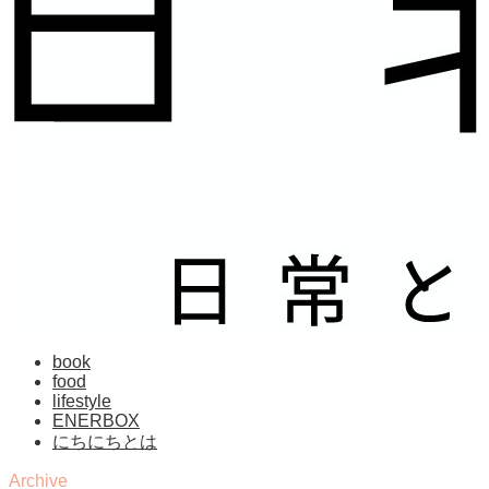
book
food
lifestyle
ENERBOX
にちにちとは
Archive