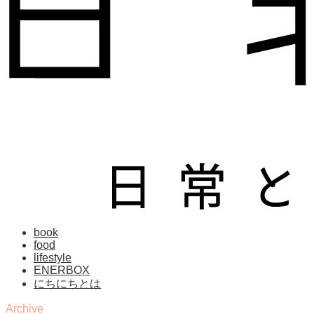
book
food
lifestyle
ENERBOX
にちにちとは
Archive