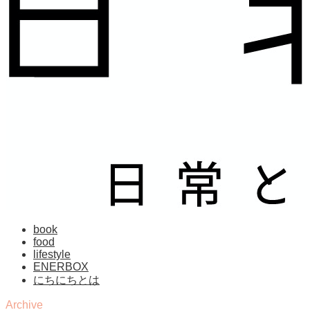
book
food
lifestyle
ENERBOX
にちにちとは
Archive