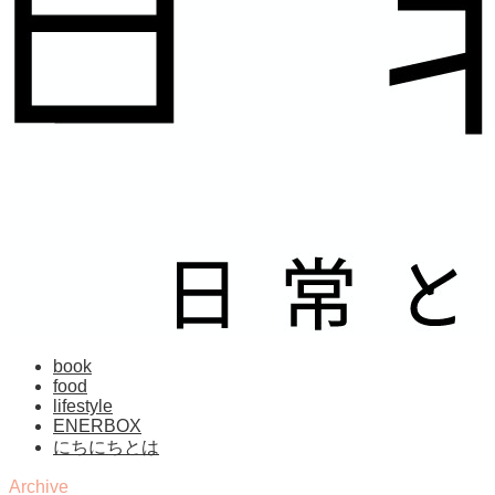
book
food
lifestyle
ENERBOX
にちにちとは
Archive