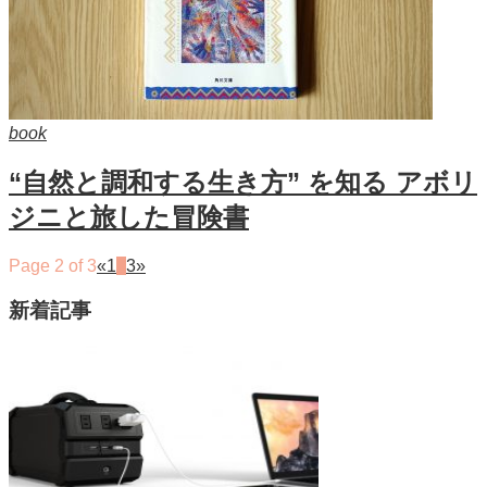
book
“自然と調和する生き方” を知る アボリ
ジニと旅した冒険書
Page 2 of 3
«
1
2
3
»
新着記事