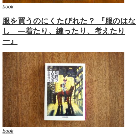
book
服を買うのにくたびれた？ 『服のはな
し ―着たり、縫ったり、考えたり
ー』
book