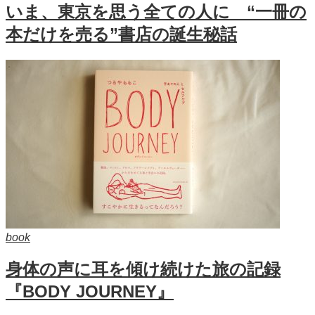
いま、東京を思う全ての人に “一冊の
本だけを売る”書店の誕生秘話
book
身体の声に耳を傾け続けた旅の記録
『BODY JOURNEY』