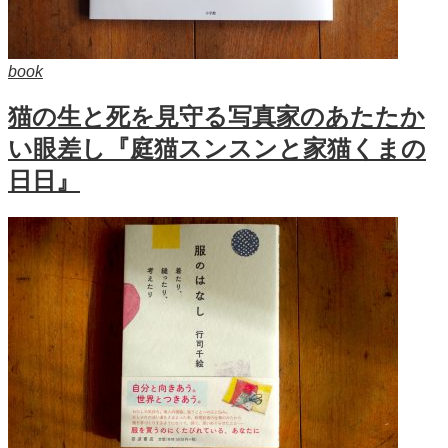
book
猫の生と死を見守る写真家のあたたか
い眼差し『庭猫スンスンと家猫くまの
日日』