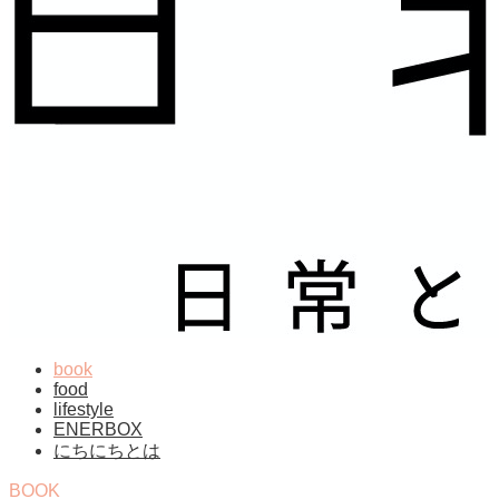
book
food
lifestyle
ENERBOX
にちにちとは
BOOK