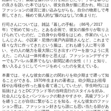
の良さを説いた本ではない。彼女自身が服に惹かれ、時には
ファッションの迷宮に迷い込みながらも、自分の物差しで考
察してきた、極めて個人的な“服のはなし”の集まりだ。
行司さんについては、雑誌『暮しの手帖』（86号／2017
年）で初めて知った。とある企画で、彼女の服作りが取り上
げられていたのだ。ご自身やお母様をはじめ、作家のいしい
しんじさん、小説家・尼僧の瀬戸内寂聴さんなど、これまで
様々な方に作ってきたという服は、どれも纏う人に寄り添
い、その人の魅力を最大限に引き出すパワーを放つように見
えた。この人は一体何者かと思えば、ファッションデザイナ
ーでもアパレル業界でもない新聞記者の女性（！）と知り、
食い入るようにしてページをめくったのを覚えている。
本書では、そんな彼女の服との関わりを幼少期まで遡って知
ることができる。1970年生まれの著者は、幼少期はお祖母
様やお母様が作った服を着て過ごしていたが、学生時代には
垢抜けようとDCブランド等の当時流行のスタイルを好み、
社会人になるとパンツルックの動きやすさや、高級ブランド
を纏うことが自信に繋がることを知る。そんな彼女のファッ
ション歴は、ファッション好きなら誰にも思い当たる節があ