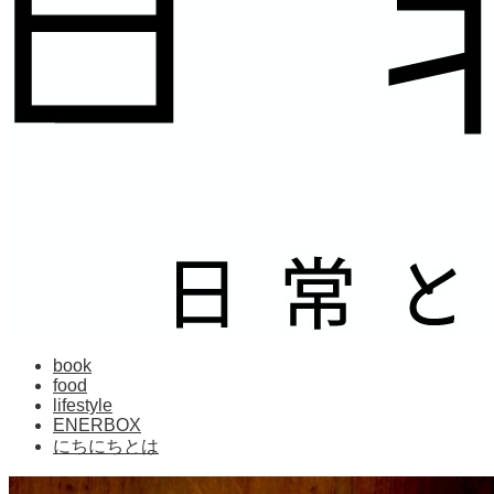
book
food
lifestyle
ENERBOX
にちにちとは