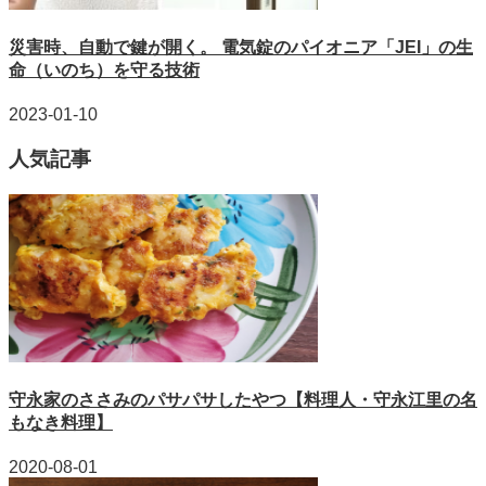
災害時、自動で鍵が開く。 電気錠のパイオニア「JEI」の生
命（いのち）を守る技術
2023-01-10
人気記事
守永家のささみのパサパサしたやつ【料理人・守永江里の名
もなき料理】
2020-08-01