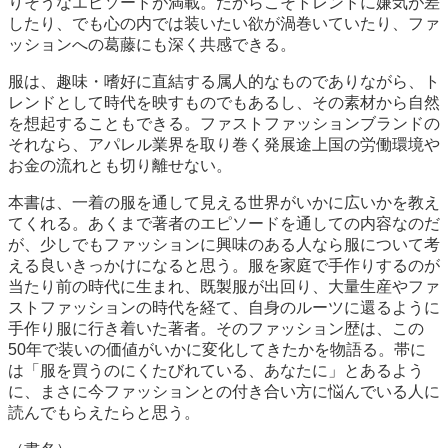
りそうなエピソードが満載。だからこそトレンドに嫌気が差
したり、でも心の内では装いたい欲が渦巻いていたり、ファ
ッションへの葛藤にも深く共感できる。
服は、趣味・嗜好に直結する属人的なものでありながら、ト
レンドとして時代を映すものでもあるし、その素材から自然
を想起することもできる。ファストファッションブランドの
それなら、アパレル業界を取り巻く発展途上国の労働環境や
お金の流れとも切り離せない。
本書は、一着の服を通して見える世界がいかに広いかを教え
てくれる。あくまで著者のエピソードを通しての内容なのだ
が、少しでもファッションに興味のある人なら服について考
える良いきっかけになると思う。服を家庭で手作りするのが
当たり前の時代に生まれ、既製服が出回り、大量生産やファ
ストファッションの時代を経て、自身のルーツに還るように
手作り服に行き着いた著者。そのファッション歴は、この
50年で装いの価値がいかに変化してきたかを物語る。帯に
は「服を買うのにくたびれている、あなたに」とあるよう
に、まさに今ファッションとの付き合い方に悩んでいる人に
読んでもらえたらと思う。