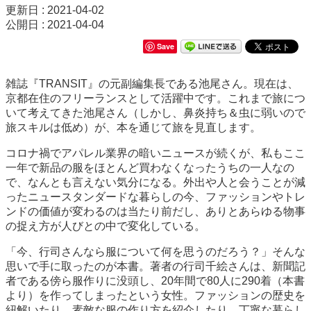
更新日 : 2021-04-02
公開日 : 2021-04-04
Save
雑誌『TRANSIT』の元副編集長である池尾さん。現在は、
京都在住のフリーランスとして活躍中です。これまで旅につ
いて考えてきた池尾さん（しかし、鼻炎持ち＆虫に弱いので
旅スキルは低め）が、本を通じて旅を見直します。
コロナ禍でアパレル業界の暗いニュースが続くが、私もここ
一年で新品の服をほとんど買わなくなったうちの一人なの
で、なんとも言えない気分になる。外出や人と会うことが減
ったニュースタンダードな暮らしの今、ファッションやトレ
ンドの価値が変わるのは当たり前だし、ありとあらゆる物事
の捉え方が人びとの中で変化している。
「今、行司さんなら服について何を思うのだろう？」そんな
思いで手に取ったのが本書。著者の行司千絵さんは、新聞記
者である傍ら服作りに没頭し、20年間で80人に290着（本書
より）を作ってしまったという女性。ファッションの歴史を
紐解いたり、素敵な服の作り方を紹介したり、丁寧な暮らし