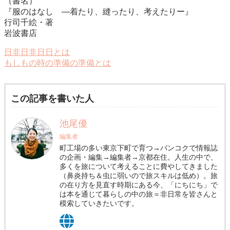
（書名）
『服のはなし ―着たり、縫ったり、考えたりー』
行司千絵・著
岩波書店
日非日非日日とは
もしもの時の準備の準備とは
この記事を書いた人
池尾優
編集者
町工場の多い東京下町で育つ→バンコクで情報誌
の企画・編集→編集者→京都在住。人生の中で、
多くを旅について考えることに費やしてきました
（鼻炎持ち＆虫に弱いので旅スキルは低め）。旅
の在り方を見直す時期にある今、「にちにち」で
は本を通じて暮らしの中の旅＝非日常を皆さんと
模索していきたいです。