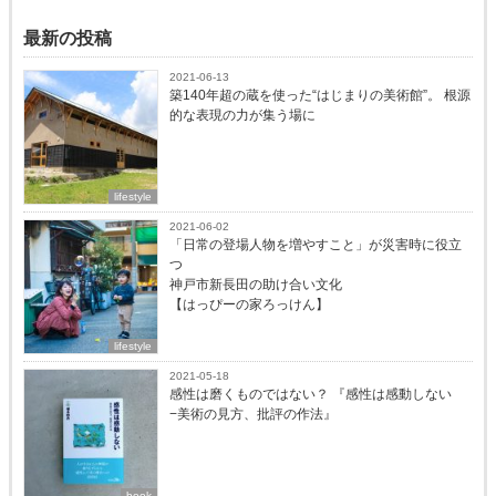
最新の投稿
2021-06-13
築140年超の蔵を使った“はじまりの美術館”。 根源
的な表現の力が集う場に
lifestyle
2021-06-02
「日常の登場人物を増やすこと」が災害時に役立
つ
神戸市新長田の助け合い文化
【はっぴーの家ろっけん】
lifestyle
2021-05-18
感性は磨くものではない？ 『感性は感動しない
−美術の見方、批評の作法』
book