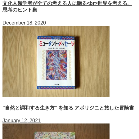
文化人類学者が全ての考える人に贈る<br>世界を考える、
思考のヒント集
December 18, 2020
“自然と調和する生き方” を知る アボリジニと旅した冒険書
January 12, 2021