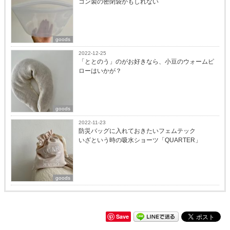
コン製の密閉袋かもしれない
goods
2022-12-25
「ととのう」のがお好きなら、小豆のウォームピ
ローはいかが？
goods
2022-11-23
防災バッグに入れておきたいフェムテック
いざという時の吸水ショーツ「QUARTER」
goods
Save