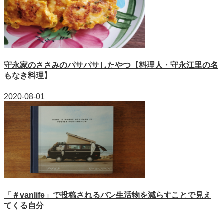
守永家のささみのパサパサしたやつ【料理人・守永江里の名
もなき料理】
2020-08-01
「＃vanlife」で投稿されるバン生活物を減らすことで見え
てくる自分