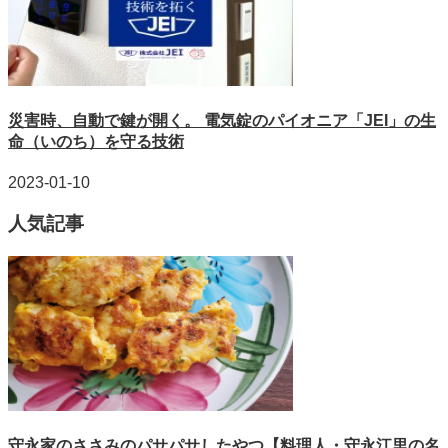
災害時、自動で鍵が開く。 電気錠のパイオニア「JEI」の生
命（いのち）を守る技術
2023-01-10
人気記事
守永家のささみのパサパサしたやつ【料理人・守永江里の名