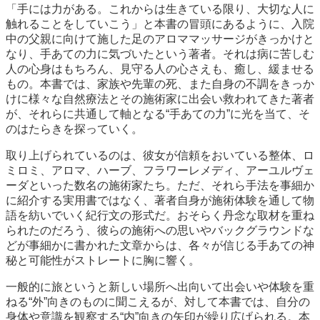
「手には力がある。これからは生きている限り、大切な人に
触れることをしていこう」と本書の冒頭にあるように、入院
中の父親に向けて施した足のアロママッサージがきっかけと
なり、手あての力に気づいたという著者。それは病に苦しむ
人の心身はもちろん、見守る人の心さえも、癒し、緩ませる
もの。本書では、家族や先輩の死、また自身の不調をきっか
けに様々な自然療法とその施術家に出会い救われてきた著者
が、それらに共通して軸となる“手あての力”に光を当て、そ
のはたらきを探っていく。
取り上げられているのは、彼女が信頼をおいている整体、ロ
ミロミ、アロマ、ハーブ、フラワーレメディ、アーユルヴェ
ーダといった数名の施術家たち。ただ、それら手法を事細か
に紹介する実用書ではなく、著者自身が施術体験を通して物
語を紡いでいく紀行文の形式だ。おそらく丹念な取材を重ね
られたのだろう、彼らの施術への思いやバックグラウンドな
どが事細かに書かれた文章からは、各々が信じる手あての神
秘と可能性がストレートに胸に響く。
一般的に旅というと新しい場所へ出向いて出会いや体験を重
ねる“外”向きのものに聞こえるが、対して本書では、自分の
身体や意識を観察する“内”向きの矢印が繰り広げられる。本