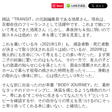
Save
雑誌『TRANSIT』の元副編集長である池尾さん。現在は、
京都在住のフリーランスとして活躍中です。これまで旅につ
いて考えてきた池尾さん（しかし、鼻炎持ち＆虫に弱いので
旅スキルは低め）が、本を通じて旅を見直します。
これを書いている今（2021年1月）も、感染者数・死亡者数
が決まって取り沙汰される日々は続いているが、2020年は
個人的にも生命について考えることの多い年だった。まず第
二子の妊娠に驚いたのはもちろん、その一方で、友人の子ど
もの急逝の知らせに心を落としたり、面会が遮断された老人
ホームで暮らす祖母の残された時間を思ったり……。身動き
の取れない身体に対し、心は慌ただしい1年だった。
そんな折に出会ったのが本書『BODY JOURNEY』だ。素朴
なタッチのドローイングに、体温を感じるような桃色のカバ
ー。帯にある“すこやかに生きるってなんだろう？”というコ
ピーを確認するや、その自分なりの答えを見つけるのにそっ
と寄り添ってくれる本に違いない、と確信した。