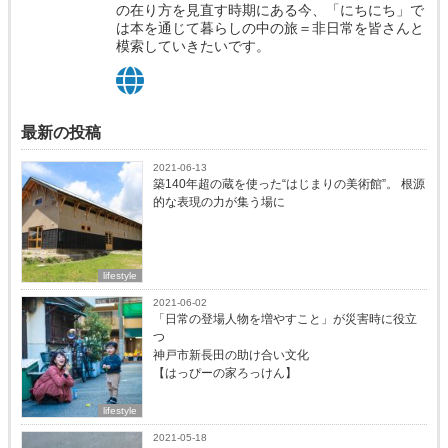
の在り方を見直す時期にある今、「にちにち」で
は本を通じて暮らしの中の旅＝非日常を皆さんと
模索していきたいです。
最新の投稿
2021-06-13
築140年超の蔵を使った“はじまりの美術館”。 根源
的な表現の力が集う場に
lifestyle
2021-06-02
「日常の登場人物を増やすこと」が災害時に役立
つ
神戸市新長田の助け合い文化
【はっぴーの家ろっけん】
lifestyle
2021-05-18