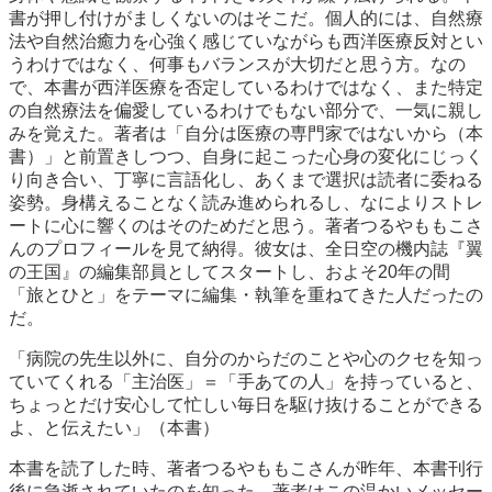
書が押し付けがましくないのはそこだ。個人的には、自然療
法や自然治癒力を心強く感じていながらも西洋医療反対とい
うわけではなく、何事もバランスが大切だと思う方。なの
で、本書が西洋医療を否定しているわけではなく、また特定
の自然療法を偏愛しているわけでもない部分で、一気に親し
みを覚えた。著者は「自分は医療の専門家ではないから（本
書）」と前置きしつつ、自身に起こった心身の変化にじっく
り向き合い、丁寧に言語化し、あくまで選択は読者に委ねる
姿勢。身構えることなく読み進められるし、なによりストレ
ートに心に響くのはそのためだと思う。著者つるやももこさ
んのプロフィールを見て納得。彼女は、全日空の機内誌『翼
の王国』の編集部員としてスタートし、およそ20年の間
「旅とひと」をテーマに編集・執筆を重ねてきた人だったの
だ。
「病院の先生以外に、自分のからだのことや心のクセを知っ
ていてくれる「主治医」＝「手あての人」を持っていると、
ちょっとだけ安心して忙しい毎日を駆け抜けることができる
よ、と伝えたい」（本書）
本書を読了した時、著者つるやももこさんが昨年、本書刊行
後に急逝されていたのを知った。著者はこの温かいメッセー