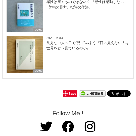
感性は磨くものではない？ 『感性は感動しない
−美術の見方、批評の作法』
book
2021-05-03
見えない人の目で“見て”みよう『目の見えない人は
世界をどう見ているのか』
book
Save
Follow Me !