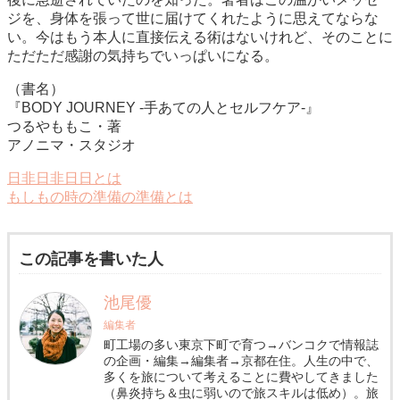
ジを、身体を張って世に届けてくれたように思えてならな
い。今はもう本人に直接伝える術はないけれど、そのことに
ただただ感謝の気持ちでいっぱいになる。
（書名）
『BODY JOURNEY -手あての人とセルフケア-』
つるやももこ・著
アノニマ・スタジオ
日非日非日日とは
もしもの時の準備の準備とは
この記事を書いた人
池尾優
編集者
町工場の多い東京下町で育つ→バンコクで情報誌
の企画・編集→編集者→京都在住。人生の中で、
多くを旅について考えることに費やしてきました
（鼻炎持ち＆虫に弱いので旅スキルは低め）。旅