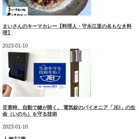
まいさんのキーマカレー【料理人・守永江里の名もなき料
理】
2023-01-10
災害時、自動で鍵が開く。 電気錠のパイオニア「JEI」の生
命（いのち）を守る技術
2023-01-10