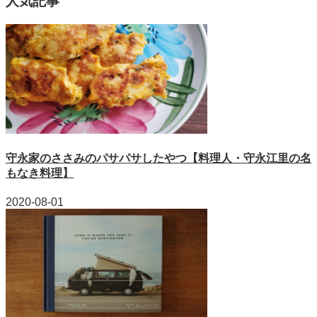
人気記事
守永家のささみのパサパサしたやつ【料理人・守永江里の名
もなき料理】
2020-08-01