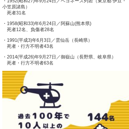
・1952(昭和27)年9月24日／ベヨネース列岩（東京都 伊豆・
小笠原諸島）
死者31名
・1958(昭和33)年6月24日／阿蘇山(熊本県)
死者12名、負傷者28名
・1991(平成3)年6月3日／雲仙岳（長崎県）
死者・行方不明者43名
・2014(平成26)年9月27日／御嶽山（長野県、岐阜県）
死者・行方不明者63名