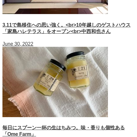
3.11で島移住への思い強く。<br>10年越しのゲストハウス
「家島ハレテラス」をオープン<br>中西和也さん
June 30, 2022
毎日にスプーン一杯の生はちみつ。味・香りも個性ある
「Ome Farm」