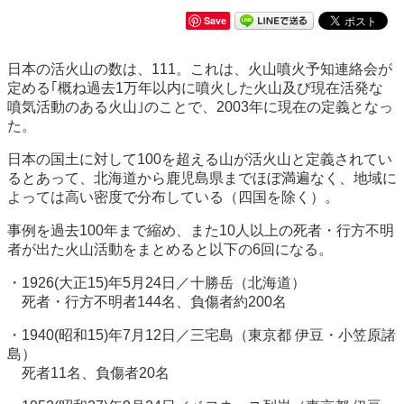
Save
日本の活火山の数は、111。これは、火山噴火予知連絡会が
定める｢概ね過去1万年以内に噴火した火山及び現在活発な
噴気活動のある火山｣のことで、2003年に現在の定義となっ
た。
日本の国土に対して100を超える山が活火山と定義されてい
るとあって、北海道から鹿児島県までほぼ満遍なく、地域に
よっては高い密度で分布している（四国を除く）。
事例を過去100年まで縮め、また10人以上の死者・行方不明
者が出た火山活動をまとめると以下の6回になる。
・1926(大正15)年5月24日／十勝岳（北海道）
死者・行方不明者144名、負傷者約200名
・1940(昭和15)年7月12日／三宅島（東京都 伊豆・小笠原諸
島）
死者11名、負傷者20名