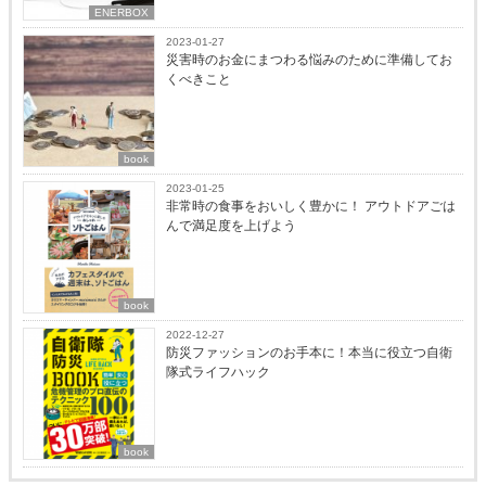
ENERBOX
2023-01-27
災害時のお金にまつわる悩みのために準備してお
くべきこと
book
2023-01-25
非常時の食事をおいしく豊かに！ アウトドアごは
んで満足度を上げよう
book
2022-12-27
防災ファッションのお手本に！本当に役立つ自衛
隊式ライフハック
book