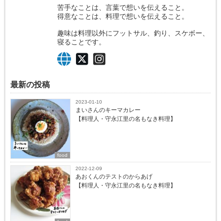
苦手なことは、言葉で想いを伝えること。
得意なことは、料理で想いを伝えること。
趣味は料理以外にフットサル、釣り、スケボー、
寝ることです。
最新の投稿
2023-01-10
まいさんのキーマカレー
【料理人・守永江里の名もなき料理】
food
2022-12-09
あおくんのテストのからあげ
【料理人・守永江里の名もなき料理】