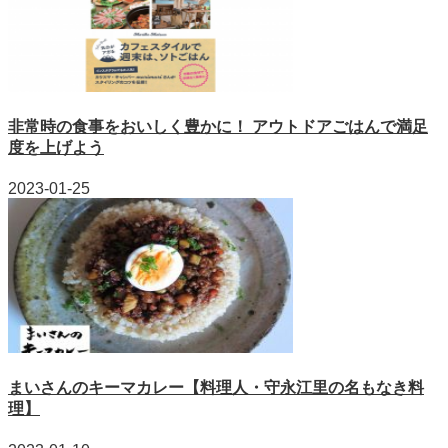
非常時の食事をおいしく豊かに！ アウトドアごはんで満足
度を上げよう
2023-01-25
まいさんのキーマカレー【料理人・守永江里の名もなき料
理】