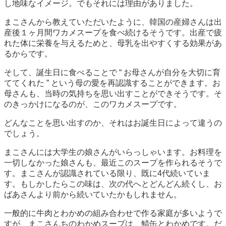
し地味なイメージ。でもそれには理由がありました。
まこさんから教えていただいたように、韓国の産婦さんは出
産後１ヶ月間ワカメスープを食べ続けるそうです。出産で疲
れた体に栄養を与えるためと、母乳を出やすくする効果があ
るからです。
そして、誕生日に食べることで “ お母さんが自分を大切に育
ててくれた ” という母の愛を再認識することができます。お
母さんも、当時の気持ちを思い出すことができそうです。そ
のきっかけになるのが、このワカメスープです。
どんなことを思い出すのか、それはお誕生日によって違うの
でしょう。
まこさんには大学生の娘さんがいらっしゃいます。お料理を
一切しなかった娘さんも、最近このスープを作られるそうで
す。まこさんが認識されている限り、既に4代続いていま
す。もしかしたらこの味は、次の代へとどんどん続くし、お
ばあさんより前から続いていたかもしれません。
一般的に牛肉とわかめの組み合わせで作る家庭が多いようで
すが、まこさんちのわかめスープは、鯖缶とわかめです。だ