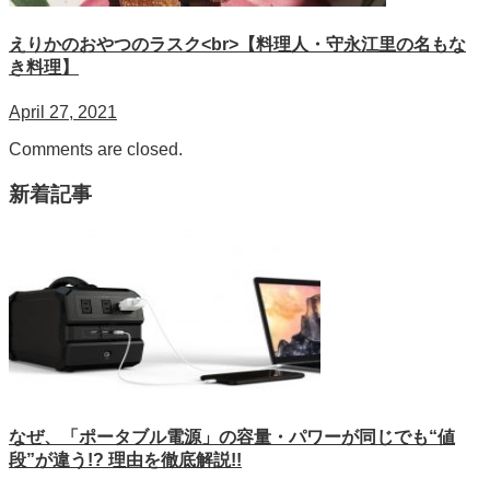
えりかのおやつのラスク<br>【料理人・守永江里の名もな
き料理】
April 27, 2021
Comments are closed.
新着記事
なぜ、「ポータブル電源」の容量・パワーが同じでも“値
段”が違う!? 理由を徹底解説!!