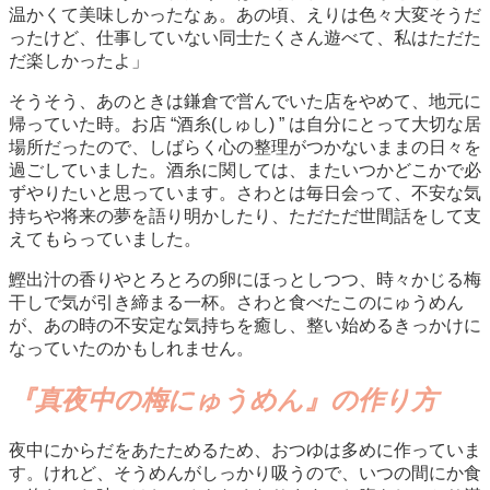
温かくて美味しかったなぁ。あの頃、えりは色々大変そうだ
ったけど、仕事していない同士たくさん遊べて、私はただた
だ楽しかったよ」
そうそう、あのときは鎌倉で営んでいた店をやめて、地元に
帰っていた時。お店 “酒糸(しゅし) ” は自分にとって大切な居
場所だったので、しばらく心の整理がつかないままの日々を
過ごしていました。酒糸に関しては、またいつかどこかで必
ずやりたいと思っています。さわとは毎日会って、不安な気
持ちや将来の夢を語り明かしたり、ただただ世間話をして支
えてもらっていました。
鰹出汁の香りやとろとろの卵にほっとしつつ、時々かじる梅
干しで気が引き締まる一杯。さわと食べたこのにゅうめん
が、あの時の不安定な気持ちを癒し、整い始めるきっかけに
なっていたのかもしれません。
『真夜中の梅にゅうめん』の作り方
夜中にからだをあたためるため、おつゆは多めに作っていま
す。けれど、そうめんがしっかり吸うので、いつの間にか食