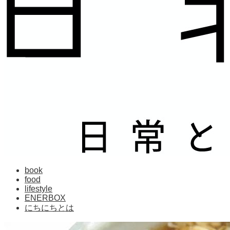
book
food
lifestyle
ENERBOX
にちにちとは