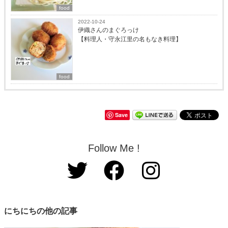
food
2022-10-24
伊織さんのまぐろっけ
【料理人・守永江里の名もなき料理】
food
Save
Follow Me !
にちにちの他の記事