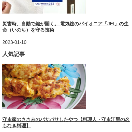
災害時、自動で鍵が開く。 電気錠のパイオニア「JEI」の生
命（いのち）を守る技術
2023-01-10
人気記事
守永家のささみのパサパサしたやつ【料理人・守永江里の名
もなき料理】