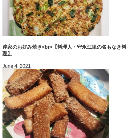
岸家のお好み焼き<br>【料理人・守永江里の名もなき料
理】
June 4, 2021