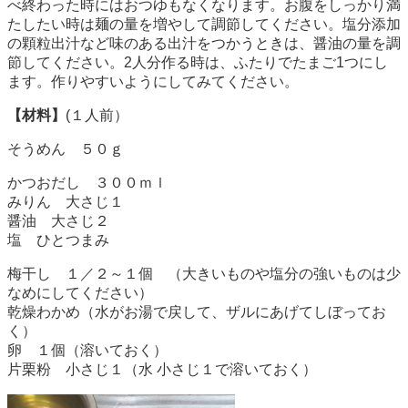
べ終わった時にはおつゆもなくなります。お腹をしっかり満
たしたい時は麺の量を増やして調節してください。塩分添加
の顆粒出汁など味のある出汁をつかうときは、醤油の量を調
節してください。2人分作る時は、ふたりでたまご1つにし
ます。作りやすいようにしてみてください。
【材料】
(１人前）
そうめん ５０ｇ
かつおだし ３００ｍｌ
みりん 大さじ１
醤油 大さじ２
塩 ひとつまみ
梅干し １／２～１個 （大きいものや塩分の強いものは少
なめにしてください）
乾燥わかめ（水がお湯で戻して、ザルにあげてしぼってお
く）
卵 １個（溶いておく）
片栗粉 小さじ１（水 小さじ１で溶いておく）