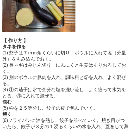
【 作り方 】
タネを作る
(1) 茄子は７ｍｍ角くらいに切り、ボウルに入れて塩（分量
外）をもみ込んでおく。
(2) 長ネギはみじん切り、にんにくと生姜はすりおろしてお
く。
(3) 別のボウルに豚肉を入れ、調味料と②を入れ、よく混ぜ
る。
(4) ①の茄子は水で余分な塩を洗い流し、よく絞って水気を
とる。③に入れて混ぜる。
包む
(5) ④を２５等分し、餃子の皮で包んでいく。
焼く
(6)フライパンに油を熱し、餃子を並べていく。焼き目がつ
いたら、餃子が３分の１浸るくらいの水を入れ、蓋をして蒸