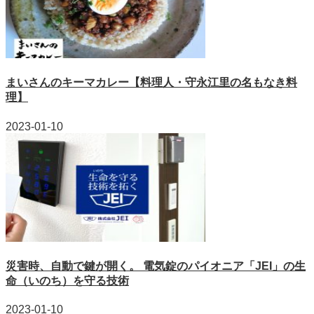
まいさんのキーマカレー【料理人・守永江里の名もなき料
理】
2023-01-10
災害時、自動で鍵が開く。 電気錠のパイオニア「JEI」の生
命（いのち）を守る技術
2023-01-10