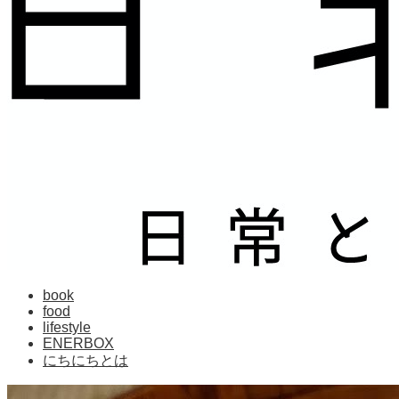
book
food
lifestyle
ENERBOX
にちにちとは