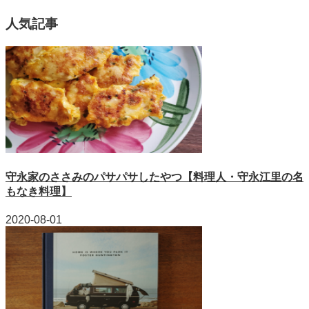
人気記事
守永家のささみのパサパサしたやつ【料理人・守永江里の名
もなき料理】
2020-08-01