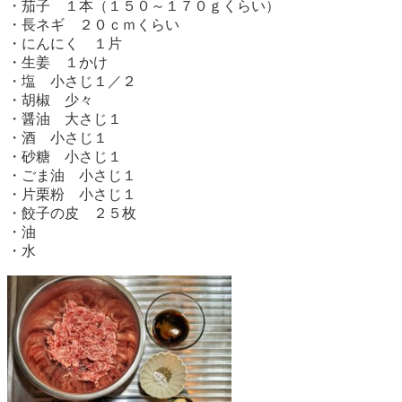
・茄子 １本（１５０～１７０ｇくらい）
・長ネギ ２０ｃｍくらい
・にんにく １片
・生姜 １かけ
・塩 小さじ１／２
・胡椒 少々
・醤油 大さじ１
・酒 小さじ１
・砂糖 小さじ１
・ごま油 小さじ１
・片栗粉 小さじ１
・餃子の皮 ２５枚
・油
・水