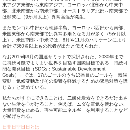
東アジア東部から東南アジア、ヨーロッパ北部から中東中
部、北米南部から南米中部、オーストラリア北部～南東部で
は頻繁に（9か月以上）異常高温が発生。
またモンゴル中部から朝鮮半島、ヨーロッパ西部から南部、
米国東部から南東部では異常多雨となる月が多く（5か月以
上）、米国南部～中米では、8月や11月のハリケーンにより
合計で360名以上もの死者が出たと伝えられた。
なお2015年9月の国連サミットで採択された、2030年まで
に持続可能でよりよい世界を目指す国際目標である「持続可
能な開発目標（SDGs：Sustainable Development
Goals）」では、17のゴールのうち13番目のゴールを「気候
変動：気候変動及びその影響を軽減するための緊急対策を講
じる」と定めている。
私たちがすぐにできることは、二酸化炭素をできるだけ出さ
ない生活を心がけること。例えば、ムダな電気を使わない、
大量消費を止める、再生可能エネルギーを利用することなど
が挙げられる。
日非日非日日とは