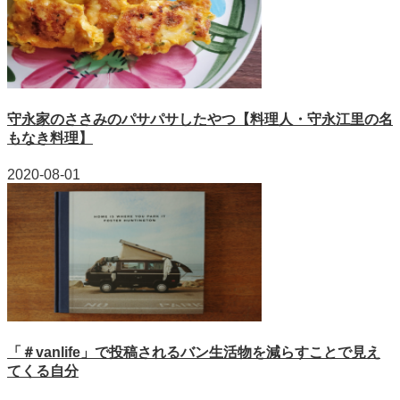
守永家のささみのパサパサしたやつ【料理人・守永江里の名
もなき料理】
2020-08-01
「＃vanlife」で投稿されるバン生活物を減らすことで見え
てくる自分