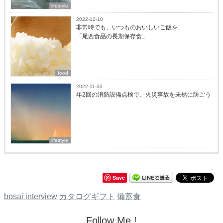
lifestyle
2022-12-10
非常時でも、いつものおいしいご飯を
「尾西食品の長期保存食」
food
2022-11-30
年2回の消防設備点検で、火災事故を未然に防ごう
lifestyle
Save
bosai interview
カタログギフト
備蓄食
Follow Me !