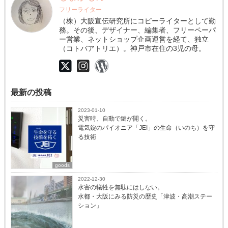
フリーライター
（株）大阪宣伝研究所にコピーライターとして勤
務。その後、デザイナー、編集者、フリーペーパ
ー営業、ネットショップ企画運営を経て、独立
（コトバアトリエ）。神戸市在住の3児の母。
最新の投稿
2023-01-10
災害時、自動で鍵が開く。
電気錠のパイオニア「JEI」の生命（いのち）を守
る技術
goods
2022-12-30
水害の犠牲を無駄にはしない。
水都・大阪にみる防災の歴史「津波・高潮ステー
ション」