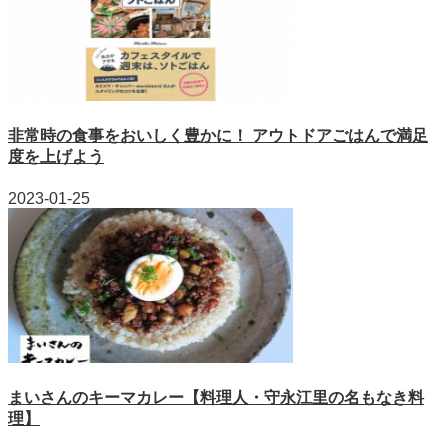
非常時の食事をおいしく豊かに！ アウトドアごはんで満足
度を上げよう
2023-01-25
まいさんのキーマカレー【料理人・守永江里の名もなき料
理】