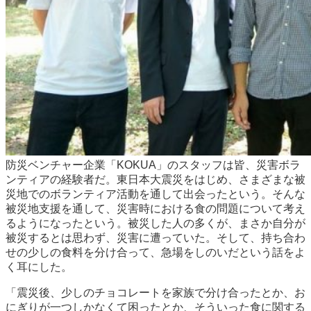
防災ベンチャー企業「KOKUA」のスタッフは皆、災害ボラ
ンティアの経験者だ。東日本大震災をはじめ、さまざまな被
災地でのボランティア活動を通して出会ったという。そんな
被災地支援を通して、災害時における食の問題について考え
るようになったという。被災した人の多くが、まさか自分が
被災するとは思わず、災害に遭っていた。そして、持ち合わ
せの少しの食料を分け合って、急場をしのいだという話をよ
く耳にした。
「震災後、少しのチョコレートを家族で分け合ったとか、お
にぎりが一つしかなくて困ったとか、そういった食に関する