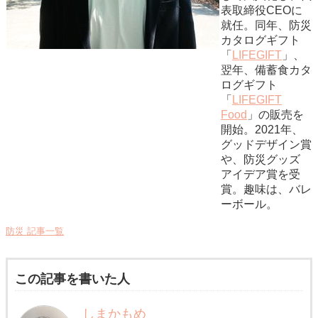
表取締役CEOに
就任。同年、防災
カタログギフト
「
LIFEGIFT
」、
翌年、備蓄食カタ
ログギフト
「
LIFEGIFT
Food
」の販売を
開始。2021年、
グッドデザイン賞
や、防災グッズ
アイデア賞を受
賞。趣味は、バレ
ーボール。
防災 記事一覧
この記事を書いた人
しまかもめ