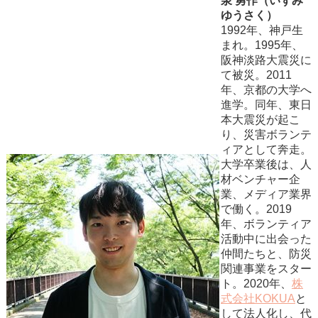
泉 勇作（いずみ
ゆうさく）
1992年、神戸生
まれ。1995年、
阪神淡路大震災に
て被災。2011
年、京都の大学へ
進学。同年、東日
本大震災が起こ
り、災害ボランテ
ィアとして奔走。
大学卒業後は、人
材ベンチャー企
業、メディア業界
で働く。2019
年、ボランティア
活動中に出会った
仲間たちと、防災
関連事業をスター
ト。2020年、
株
式会社KOKUA
と
して法人化し、代