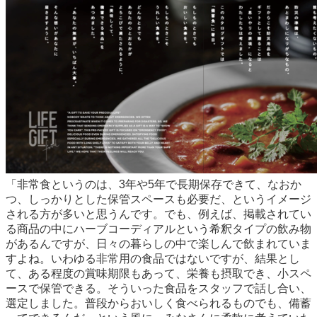
「非常食というのは、3年や5年で長期保存できて、なおか
つ、しっかりとした保管スペースも必要だ、というイメージ
される方が多いと思うんです。でも、例えば、掲載されてい
る商品の中にハーブコーディアルという希釈タイプの飲み物
があるんですが、日々の暮らしの中で楽しんで飲まれていま
すよね。いわゆる非常用の食品ではないですが、結果とし
て、ある程度の賞味期限もあって、栄養も摂取でき、小スペ
ースで保管できる。そういった食品をスタッフで話し合い、
選定しました。普段からおいしく食べられるものでも、備蓄