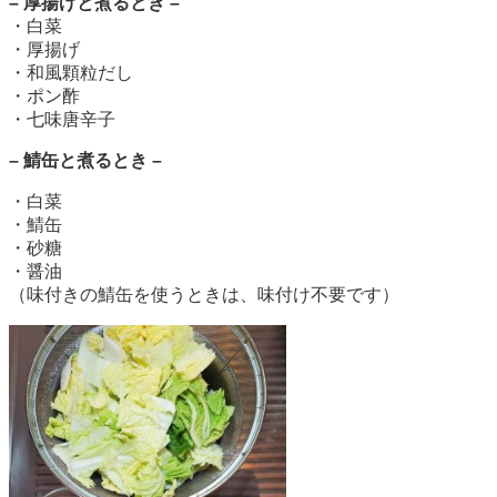
– 厚揚げと煮るとき –
・白菜
・厚揚げ
・和風顆粒だし
・ポン酢
・七味唐辛子
–
鯖缶と煮るとき –
・白菜
・鯖缶
・砂糖
・醤油
（味付きの鯖缶を使うときは、味付け不要です）