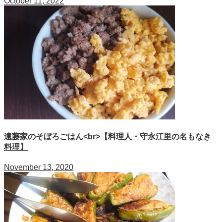
October 11, 2022
遠藤家のそぼろごはん<br>【料理人・守永江里の名もなき
料理】
November 13, 2020