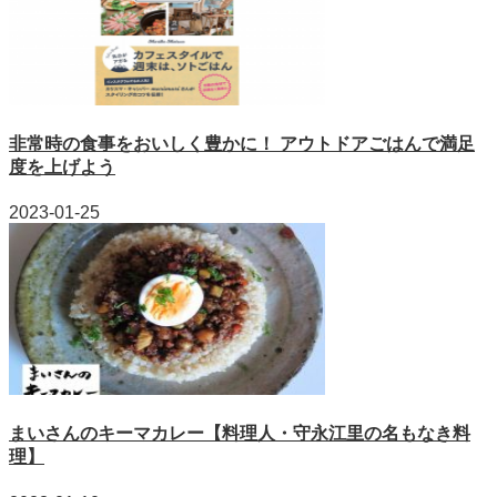
非常時の食事をおいしく豊かに！ アウトドアごはんで満足
度を上げよう
2023-01-25
まいさんのキーマカレー【料理人・守永江里の名もなき料
理】