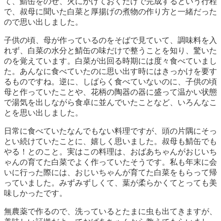
て、鯖缶をのせ、火にかけておくだけで完成するという行程
で、叔母に聞いた白菜と厚揚げの煮物の作り方と一緒だった
ので思い出しました。
子供の頃、母が作っているのをそばで見ていて、調味料を入
れず、白菜の水分と鯖缶の味だけで整うことを知り、驚いた
のを覚えています。白菜が出回る時期には度々食べていまし
た。あんなに食べていたのに思い出す時にはきっかけを要す
るものですね。逆に、しばらく食べていないのに、子供の頃
母と作っていたことや、花柄の陶器の器に盛って温かい状態
で湯気を出しながら食卓に並んでいたことなど、いろんなこ
とを思い出しました。
日常に食べていたなんでもない料理ですが、頭の片隅にそっ
とい続けていたことに、嬉しく思いました。叔母も鯖缶でも
やる！とのこと。実はこの料理は、おばあちゃんがおじいち
ゃんの育てた白菜でよく作っていたそうです。私も年末に会
いに行った際には、おじいちゃんが育てた白菜をもらって帰
っていました。みずみずしくて、葉が柔らかくてとっても美
味しかったです。
無農薬で作るので、洗っているとたまに虫も出てきますが、