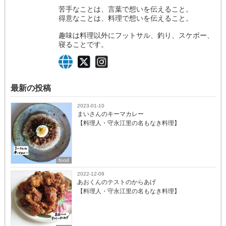
苦手なことは、言葉で想いを伝えること。
得意なことは、料理で想いを伝えること。
趣味は料理以外にフットサル、釣り、スケボー、
寝ることです。
最新の投稿
2023-01-10
まいさんのキーマカレー
【料理人・守永江里の名もなき料理】
food
2022-12-09
あおくんのテストのからあげ
【料理人・守永江里の名もなき料理】