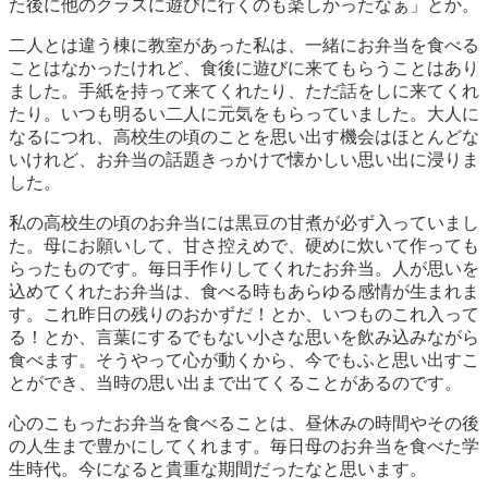
た後に他のクラスに遊びに行くのも楽しかったなぁ」とか。
二人とは違う棟に教室があった私は、一緒にお弁当を食べる
ことはなかったけれど、食後に遊びに来てもらうことはあり
ました。手紙を持って来てくれたり、ただ話をしに来てくれ
たり。いつも明るい二人に元気をもらっていました。大人に
なるにつれ、高校生の頃のことを思い出す機会はほとんどな
いけれど、お弁当の話題きっかけで懐かしい思い出に浸りま
した。
私の高校生の頃のお弁当には黒豆の甘煮が必ず入っていまし
た。母にお願いして、甘さ控えめで、硬めに炊いて作っても
らったものです。毎日手作りしてくれたお弁当。人が思いを
込めてくれたお弁当は、食べる時もあらゆる感情が生まれま
す。これ昨日の残りのおかずだ！とか、いつものこれ入って
る！とか、言葉にするでもない小さな思いを飲み込みながら
食べます。そうやって心が動くから、今でもふと思い出すこ
とができ、当時の思い出まで出てくることがあるのです。
心のこもったお弁当を食べることは、昼休みの時間やその後
の人生まで豊かにしてくれます。毎日母のお弁当を食べた学
生時代。今になると貴重な期間だったなと思います。