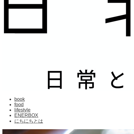
book
food
lifestyle
ENERBOX
にちにちとは