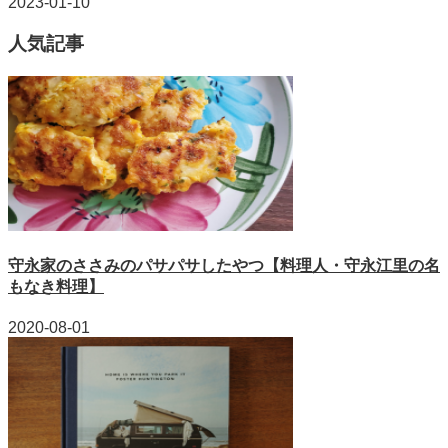
2023-01-10
人気記事
守永家のささみのパサパサしたやつ【料理人・守永江里の名
もなき料理】
2020-08-01