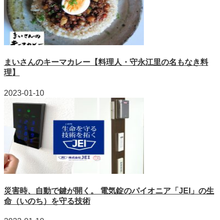
まいさんのキーマカレー【料理人・守永江里の名もなき料
理】
2023-01-10
災害時、自動で鍵が開く。 電気錠のパイオニア「JEI」の生
命（いのち）を守る技術