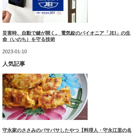
災害時、自動で鍵が開く。 電気錠のパイオニア「JEI」の生
命（いのち）を守る技術
2023-01-10
人気記事
守永家のささみのパサパサしたやつ【料理人・守永江里の名