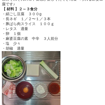
腐です♪
【 材料 】２～３食分
・絹ごし豆腐 ３００g
・長ネギ １／２〜１／３本
・豚ばら肉スライス １００ｇ
・レタス 適量
・卵 １個
・麻婆豆腐の素 中辛 ３人前分
・塩 少々
・胡椒 適量