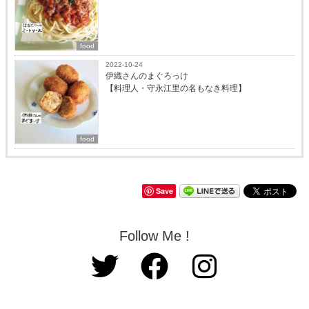
food
2022-10-24
伊織さんのまぐろっけ
【料理人・守永江里の名もなき料理】
food
Save
Follow Me !