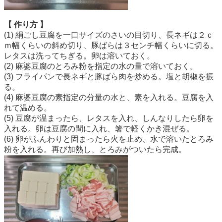
【 作り方 】
(1) 絹ごし豆腐を一口サイズのさいの目切り、長ネギは２ｃ
ｍ幅くらいの斜め切り、豚ばらは３センチ幅くらいに切る。
レタスは洗ってちぎる。卵は溶いておく。
(2) 麻婆豆腐のとろみ粉を指定の水の量で溶いておく。
(3) フライパンで長ネギと豚ばら肉を炒める。塩と胡椒を振
る。
(4) 麻婆豆腐の素指定の分量の水と、素を入れる。豆腐を入
れて温める。
(5) 豆腐が温まったら、レタスを入れ、しんなりしたら卵を
入れる。卵は豆腐の間に入れ、箸で軽くかき混ぜる。
(6) 卵がふんわりと固まったら火を止め、水で溶いたとろみ
粉を入れる。再び加熱し、とろみがついたら完成。