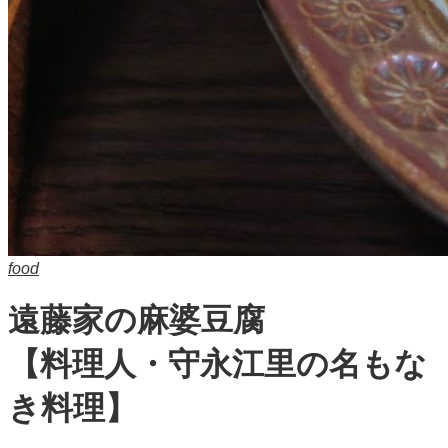
food
遠藤家の麻婆豆腐
【料理人・守永江里の名もな
き料理】