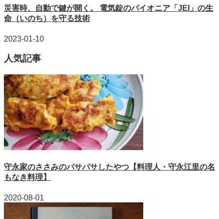
災害時、自動で鍵が開く。 電気錠のパイオニア「JEI」の生
命（いのち）を守る技術
2023-01-10
人気記事
守永家のささみのパサパサしたやつ【料理人・守永江里の名
もなき料理】
2020-08-01