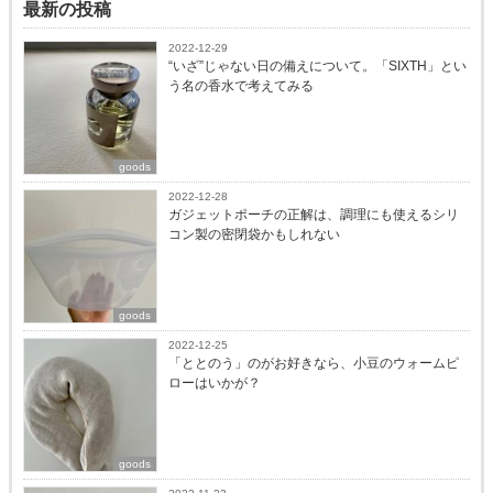
最新の投稿
2022-12-29
“いざ”じゃない日の備えについて。「SIXTH」とい
う名の香水で考えてみる
goods
2022-12-28
ガジェットポーチの正解は、調理にも使えるシリ
コン製の密閉袋かもしれない
goods
2022-12-25
「ととのう」のがお好きなら、小豆のウォームピ
ローはいかが？
goods