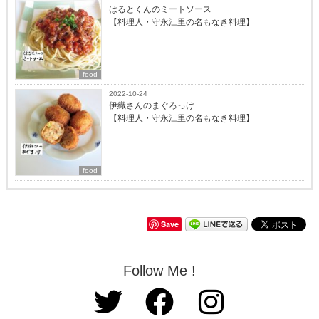
はるとくんのミートソース
【料理人・守永江里の名もなき料理】
food
2022-10-24
伊織さんのまぐろっけ
【料理人・守永江里の名もなき料理】
food
Save
Follow Me !