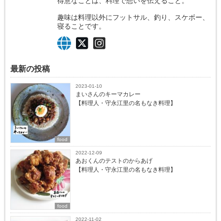
得意なことは、料理で想いを伝えること。
趣味は料理以外にフットサル、釣り、スケボー、
寝ることです。
最新の投稿
2023-01-10
まいさんのキーマカレー
【料理人・守永江里の名もなき料理】
food
2022-12-09
あおくんのテストのからあげ
【料理人・守永江里の名もなき料理】
food
2022-11-02