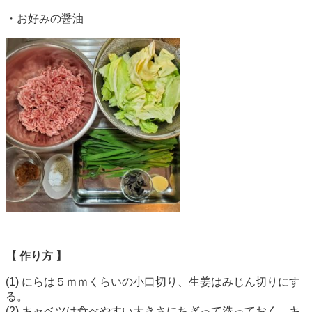
・お好みの醤油
【 作り方 】
(1) にらは５ｍｍくらいの小口切り、生姜はみじん切りにす
る。
(2) キャベツは食べやすい大きさにちぎって洗っておく。キ