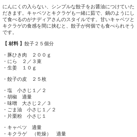
にんにくの入らない、シンプルな餃子をお醤油につけていた
だきます。キャベツとキクラゲも一緒に茹で、鍋のようにし
て食べるのがナディアさんのスタイルです。甘いキャベツと
キクラゲの食感を間に挟むと、餃子が何個でも食べられそう
です。
【 材料 】
餃子２５個分
・豚ひき肉 ２００ｇ
・にら ２／３束
・生姜 １０ｇ
・餃子の皮 ２５枚
・塩 小さじ１／２
・胡椒 適量
・味噌 大さじ２／３
・ごま油 小さじ１／２
・片栗粉 小さじ１
・キャベツ 適量
・キクラゲ （乾燥） 適量