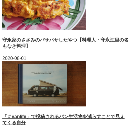
守永家のささみのパサパサしたやつ【料理人・守永江里の名
もなき料理】
2020-08-01
「＃vanlife」で投稿されるバン生活物を減らすことで見え
てくる自分