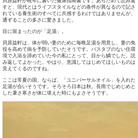
貝原益軒が晩年に書いた健康指南書です。あらためて読み返
すと、現代とはライフスタイルなどの条件が異なるので記さ
れている養生術のすべてに共感するわけではありませんが、
通ずることの多さに驚きました。
目に留まったのが「足湯」。
貝原益軒は、体が弱い妻のために毎晩足湯を用意し、妻の免
役を高めて病を予防していたそうです。バスタブのない住環
境で入浴を諦めていた今の私にとって、目から鱗でした。読
み返してよかった。やはり、意識してはじめてほしいものは
見えてくるのですね。
ここは常夏の国。ならば、「ユニバーサルオイル」を入れた
足湯が合いそうです。そろそろ日本は秋。長雨でじめじめと
した暑さ寒さが体に堪えた時にもよさそうです。