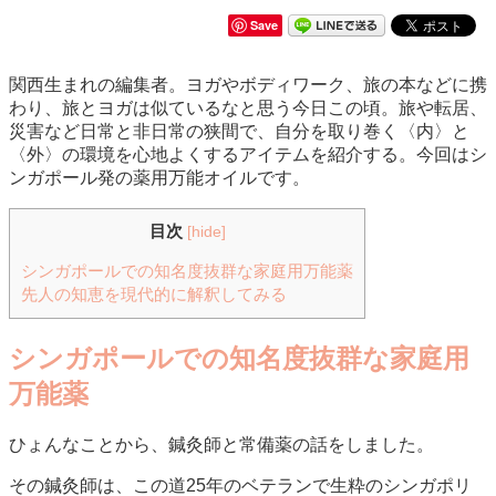
Save
関西生まれの編集者。ヨガやボディワーク、旅の本などに携
わり、旅とヨガは似ているなと思う今日この頃。旅や転居、
災害など日常と非日常の狭間で、自分を取り巻く〈内〉と
〈外〉の環境を心地よくするアイテムを紹介する。今回はシ
ンガポール発の薬用万能オイルです。
目次
[
hide
]
シンガポールでの知名度抜群な家庭用万能薬
先人の知恵を現代的に解釈してみる
シンガポールでの知名度抜群な家庭用
万能薬
ひょんなことから、鍼灸師と常備薬の話をしました。
その鍼灸師は、この道25年のベテランで生粋のシンガポリ