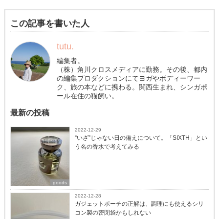
この記事を書いた人
tutu.
編集者。
（株）角川クロスメディアに勤務。その後、都内
の編集プロダクションにてヨガやボディーワー
ク、旅の本などに携わる。関西生まれ、シンガポ
ール在住の猫飼い。
最新の投稿
2022-12-29
“いざ”じゃない日の備えについて。「SIXTH」とい
う名の香水で考えてみる
goods
2022-12-28
ガジェットポーチの正解は、調理にも使えるシリ
コン製の密閉袋かもしれない