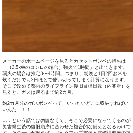
メーカーのホームページを見るとカセットボンベの持ちは
「（3.5kWのコンロの場合）強火で1時間」と出てきます。
弱火の場合は推定3〜4時間。つまり、朝晩と1日2回お米を
炊くだけでも3日ほどで使い切ってしまう計算になります。
そこで改めて都内のライフライン復旧目標日数（内閣府）を
見ると、ガスは戻るまで約2カ月。
約2カ月分のガスボンベって、いったいどこに収納すればい
いんだ！！！
……という話では勿論なくて、そこで必要になってくるのが
災害発生後の復旧順序に合わせた複合的な備えとなるわけで
す。その一つが例えば、バックアップ電源と電磁調理器の準