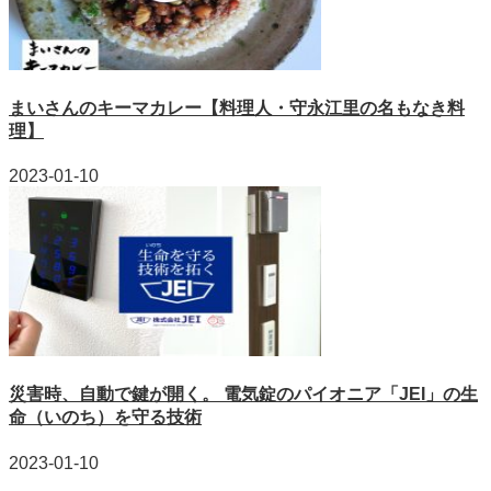
まいさんのキーマカレー【料理人・守永江里の名もなき料
理】
2023-01-10
災害時、自動で鍵が開く。 電気錠のパイオニア「JEI」の生
命（いのち）を守る技術
2023-01-10