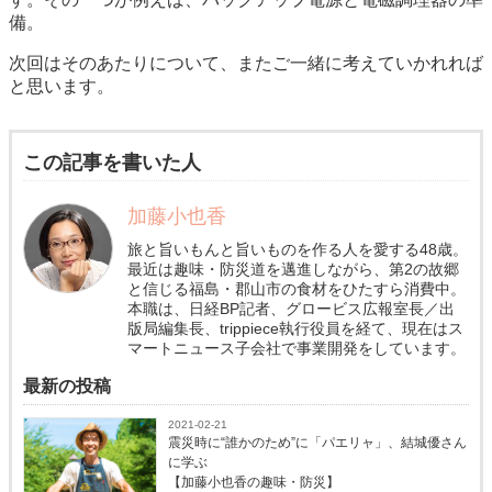
備。
次回はそのあたりについて、またご一緒に考えていかれれば
と思います。
この記事を書いた人
加藤小也香
旅と旨いもんと旨いものを作る人を愛する48歳。
最近は趣味・防災道を邁進しながら、第2の故郷
と信じる福島・郡山市の食材をひたすら消費中。
本職は、日経BP記者、グロービス広報室長／出
版局編集長、trippiece執行役員を経て、現在はス
マートニュース子会社で事業開発をしています。
最新の投稿
2021-02-21
震災時に“誰かのため”に「パエリャ」、結城優さん
に学ぶ
【加藤小也香の趣味・防災】