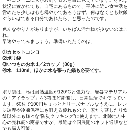
ーやコンビニに人が殺到するのも目に見えています。そんな
状況に置かれても、自宅にあるもので、平時に近い食生活を
営めたら少しは心も穏やかであろうはず。何はなくとも炊飯
ぐらいはできる自分であれたら、と思ったのです。
色んなやり方がありますが、いちばん汚れ物が少ないのはこ
れ。
早速やってみましょう。準備いただくのは、
①カセットコンロ
②ポリ袋
③いつものお米 1／2カップ（80g）
④水 110ml、ほかに水を張った鍋も必要です。
ポリ袋は、私は耐熱温度が120℃と強力な、岩谷マテリアル
の「アイラップ」を3箱ほど常備し、日常生活でも使ってい
ます。60枚で100円ちょっととリーズナブルなうえに、レン
ジ調理や冷凍保存にも耐える優れもので、煮たり蒸したり炊
飯以外にも様々な“防災クッキング”に使えます。北陸地方中
心の売れ筋の商品ですが、最近は全国展開のネット通販など
でも購入可能。