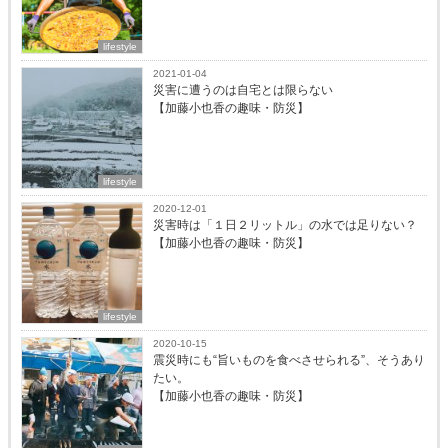
lifestyle
2021-01-04
災害に遭うのは自宅とは限らない
【加藤小也香の趣味・防災】
lifestyle
2020-12-01
災害時は「１日２リットル」の水では足りない？
【加藤小也香の趣味・防災】
lifestyle
2020-10-15
震災時にも“旨いものを食べさせられる”、そうあり
たい。
【加藤小也香の趣味・防災】