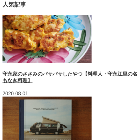
人気記事
守永家のささみのパサパサしたやつ【料理人・守永江里の名
もなき料理】
2020-08-01