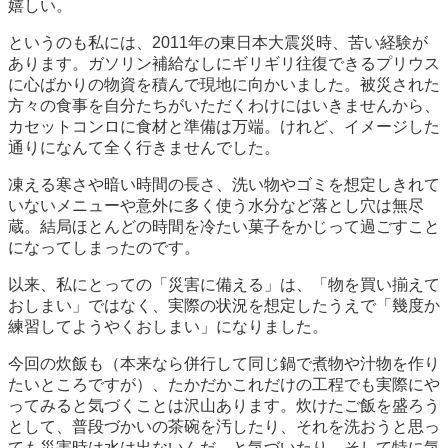
嬉しい。
というのも私には、2011年の東日本大震災時、苦い経験が
あります。ガソリン補給なしにギリギリ往復できるプリウス
に心ばかりの物資を積んで現地に向かいました。被災された
方々の食事を自分たちがいただくわけにはいきませんから、
カセットコンロに食材と準備は万端。けれど、イメージした
通りになんて全く行きませんでした。
凍える寒さや暗い時間の長さ、洗い物やゴミを想定しきれて
いないメニューや意外に多く使う水分など落とし穴は無尽
蔵。結局ほとんどの時間を冷たい菓子をかじって過ごすこと
になってしまったのです。
以来、私にとっての「災害に備える」は、「物を買い揃えて
おしまい」ではなく、実際の状況を想定したうえで「幾度か
練習してようやくおしまい」になりました。
今回の炊飯も（本来なら併行して同じ鍋で煮物や汁物を作り
たいところですが）、たかだかこれだけの工程でも実際にや
ってみると気づくことは沢山あります。炊けたご飯を盛ろう
として、普段づかいの茶碗を汚したり、それを洗おうと思っ
ても災害時は水は出ないんだ、と気づいたり。そして特に気