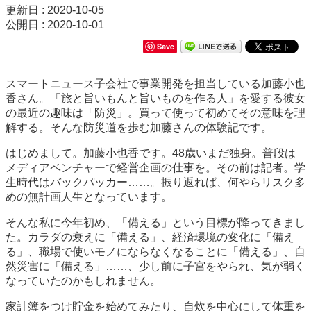
更新日 : 2020-10-05
公開日 : 2020-10-01
Save
スマートニュース子会社で事業開発を担当している加藤小也
香さん。「旅と旨いもんと旨いものを作る人」を愛する彼女
の最近の趣味は「防災」。買って使って初めてその意味を理
解する。そんな防災道を歩む加藤さんの体験記です。
はじめまして。加藤小也香です。48歳いまだ独身。普段は
メディアベンチャーで経営企画の仕事を。その前は記者。学
生時代はバックパッカー……。振り返れば、何やらリスク多
めの無計画人生となっています。
そんな私に今年初め、「備える」という目標が降ってきまし
た。カラダの衰えに「備える」、経済環境の変化に「備え
る」、職場で使いモノにならなくなることに「備える」、自
然災害に「備える」……、少し前に子宮をやられ、気が弱く
なっていたのかもしれません。
家計簿をつけ貯金を始めてみたり、自炊を中心にして体重を