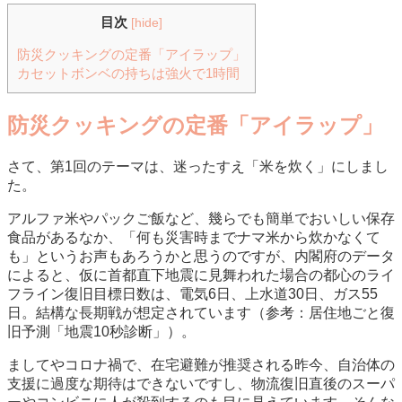
目次
[
hide
]
防災クッキングの定番「アイラップ」
カセットボンベの持ちは強火で1時間
防災クッキングの定番「アイラップ」
さて、第1回のテーマは、迷ったすえ「米を炊く」にしまし
た。
アルファ米やパックご飯など、幾らでも簡単でおいしい保存
食品があるなか、「何も災害時までナマ米から炊かなくて
も」というお声もあろうかと思うのですが、内閣府のデータ
によると、仮に首都直下地震に見舞われた場合の都心のライ
フライン復旧目標日数は、電気6日、上水道30日、ガス55
日。結構な長期戦が想定されています（参考：居住地ごと復
旧予測「地震10秒診断」）。
ましてやコロナ禍で、在宅避難が推奨される昨今、自治体の
支援に過度な期待はできないですし、物流復旧直後のスーパ