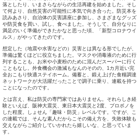
落としたり、いまさらながらの生活再建を始めました。そし
て何より、自然災害の可能性に本気で向き合った。防災本を
読みあさり、自治体の災害講座に参加し、さまざまなグッズ
や防災食を買い、試し、食べました。そうして、自分なりに
満足のいく準備ができたかなと思った頃、「新型コロナウイ
ルス」がやってきたのです。
想定した（地震や水害などの）災害とは異なる形でしたが、
準備は驚くほどに役立ちました。マスクや消毒液のために行
列することも、お米や小麦粉のために混んだスーパーに行く
こともなし。外食機会の激減もなんのそのの、1カ月近い完
全おこもり快適ステイホーム。備蓄と、鍛え上げた食糧調達
ネットワークが大活躍だったことで調子に乗り、連載を持つ
ことになったのです。
とは言え、私は防災の専門家ではありません。それらしき経
験といえば、阪神大震災、東日本大震災と2度、プロボノを
した程度。しょせん「趣味・防災」レベルです。ですが、こ
の連載では、そんな素人だからこその備え方を、失敗体験も
交えながらご紹介していかれたら嬉しいな、と思っていま
す。