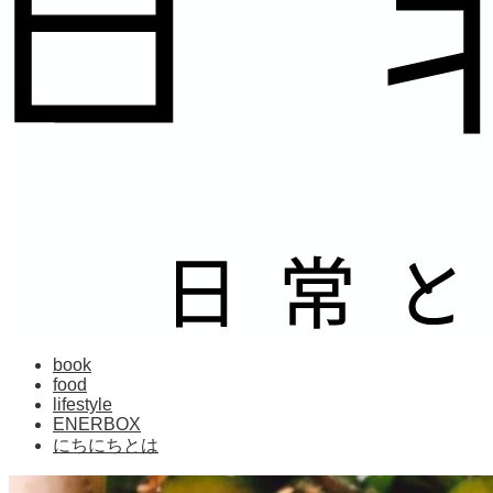
book
food
lifestyle
ENERBOX
にちにちとは