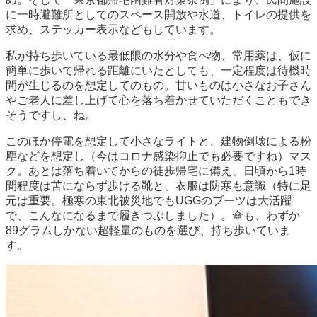
に一時避難所としてのスペース開放や水道、トイレの提供を
求め、ステッカー表示などもしています。
私が持ち歩いている最低限の水分や食べ物、常用薬は、仮に
簡単に歩いて帰れる距離にいたとしても、一定程度は待機時
間が生じるのを想定してのもの。甘いものは小さなお子さん
やご老人に差し上げて心を落ち着かせていただくこともでき
そうですし、ね。
このほか停電を想定して小さなライトと、建物倒壊による粉
塵などを想定し（今はコロナ感染抑止でも必要ですね）マス
ク。あとは落ち着いてからの徒歩帰宅に備え、日頃から1時
間程度は苦にならず歩ける靴と、衣服は防寒も意識（特に足
元は重要。極寒の東北被災地でもUGGのブーツは大活躍
で、こんなになるまで履きつぶしました）。傘も、わずか
89グラムしかない超軽量のものを選び、持ち歩いていま
す。