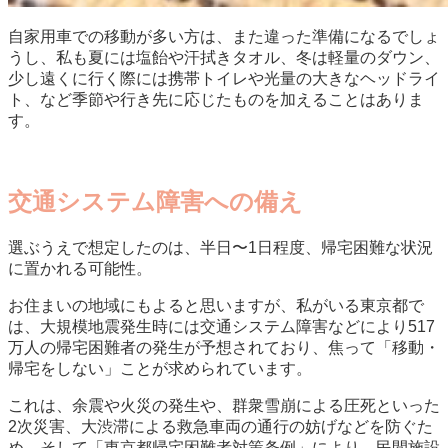
自家用車での移動が多い方は、また違った準備になるでしょ
うし、私も夏には塩飴や汗拭きタオル、冬は軽量のダウン、
少し遠くに行く際には携帯トイレや光量の大きなヘッドライ
ト、など季節や行き先に応じたものを加えることはありま
す。
交通システム障害への備え
選ぶうえで想定したのは、半日〜1日程度、帰宅困難な状況
に置かれる可能性。
お住まいの地域にもよると思いますが、私がいる東京都で
は、大規模地震発生時には交通システム障害などにより517
万人の帰宅困難者の発生が予想されており、焦って「移動・
帰宅をしない」ことが求められています。
これは、余震や火災の発生や、群衆雪崩による圧死といった
2次災害、大渋滞による救急車両の通行の妨げなどを防ぐた
め。そして「東京都帰宅困難者対策条例」により、民間施設