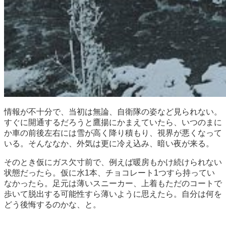
情報が不十分で、当初は無論、自衛隊の姿など見られない。
すぐに開通するだろうと鷹揚にかまえていたら、いつのまに
か車の前後左右には雪が高く降り積もり、視界が悪くなって
いる。そんななか、外気は更に冷え込み、暗い夜が来る。
そのとき仮にガス欠寸前で、例えば暖房もかけ続けられない
状態だったら。仮に水1本、チョコレート1つすら持ってい
なかったら。足元は薄いスニーカー、上着もただのコートで
歩いて脱出する可能性すら薄いように思えたら。自分は何を
どう後悔するのかな、と。