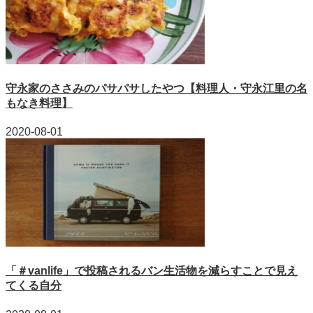
守永家のささみのパサパサしたやつ【料理人・守永江里の名
もなき料理】
2020-08-01
「＃vanlife」で投稿されるバン生活物を減らすことで見え
てくる自分