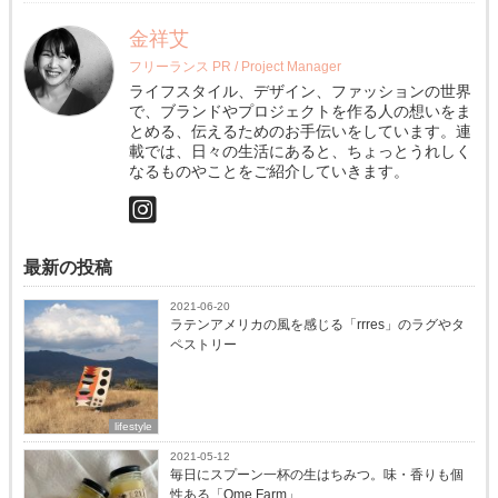
金祥艾
フリーランス PR / Project Manager
ライフスタイル、デザイン、ファッションの世界
で、ブランドやプロジェクトを作る人の想いをま
とめる、伝えるためのお手伝いをしています。連
載では、日々の生活にあると、ちょっとうれしく
なるものやことをご紹介していきます。
最新の投稿
2021-06-20
ラテンアメリカの風を感じる「rrres」のラグやタ
ペストリー
lifestyle
2021-05-12
毎日にスプーン一杯の生はちみつ。味・香りも個
性ある「Ome Farm」