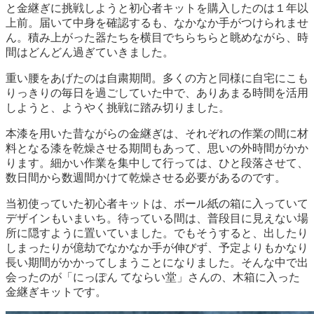
と金継ぎに挑戦しようと初心者キットを購入したのは１年以
上前。届いて中身を確認するも、なかなか手がつけられませ
ん。積み上がった器たちを横目でちらちらと眺めながら、時
間はどんどん過ぎていきました。
重い腰をあげたのは自粛期間。多くの方と同様に自宅にこも
りっきりの毎日を過ごしていた中で、ありあまる時間を活用
しようと、ようやく挑戦に踏み切りました。
本漆を用いた昔ながらの金継ぎは、それぞれの作業の間に材
料となる漆を乾燥させる期間もあって、思いの外時間がかか
ります。細かい作業を集中して行っては、ひと段落させて、
数日間から数週間かけて乾燥させる必要があるのです。
当初使っていた初心者キットは、ボール紙の箱に入っていて
デザインもいまいち。待っている間は、普段目に見えない場
所に隠すように置いていました。でもそうすると、出したり
しまったりが億劫でなかなか手が伸びず、予定よりもかなり
長い期間がかかってしまうことになりました。そんな中で出
会ったのが「にっぽん てならい堂」さんの、木箱に入った
金継ぎキットです。