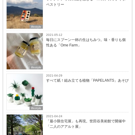
ペストリー
lifestyle
2021-05-12
毎日にスプーン一杯の生はちみつ。味・香りも個
性ある「Ome Farm」
lifestyle
2021-04-29
すべて紙！組み立てる植物「PAPELANTS」あそび
lifestyle
2021-04-24
「最小限住宅展」も再現。世田谷美術館で開催中
「二人のアアルト展」