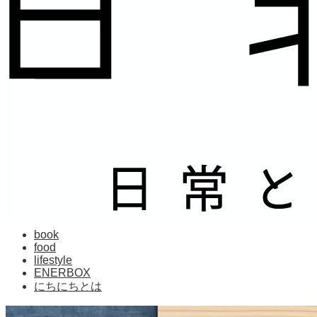
book
food
lifestyle
ENERBOX
にちにちとは