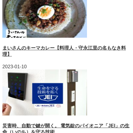
まいさんのキーマカレー【料理人・守永江里の名もなき料
理】
2023-01-10
災害時、自動で鍵が開く。 電気錠のパイオニア「JEI」の生
命（いのち）を守る技術