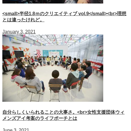
<small>半径1.8ｍのクリエイティブ vol.9</small><br>理想
とは違ったけれど。
January 3, 2021
自分らしくいられることの大事さ。<br>女性支援団体ウィ
メンズアイ考案のライフポーチとは
June 3, 2021