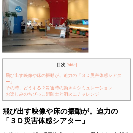
目次
[
hide
]
飛び出す映像や床の振動が。迫力の「３Ｄ災害体感シアタ
ー」
その時、どうする？災害時の動きをシミュレーション
お楽しみのちびっこ消防士と消火にチャレンジ
飛び出す映像や床の振動が。迫力の
「３Ｄ災害体感シアター」