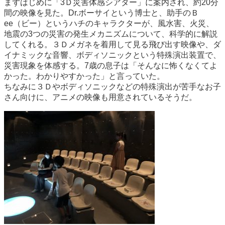
まずはじめに「3Ｄ災害体感シアター」に案内され、約20分
間の映像を見た。Dr.ボーサイという博士と、助手のＢ
ee（ビー）というハチのキャラクターが、風水害、火災、
地震の3つの災害の発生メカニズムについて、科学的に解説
してくれる。３Ｄメガネを着用して見る飛び出す映像や、ダ
イナミックな音響、ボディソニックという特殊演出装置で、
災害現象を体感する。7歳の息子は「そんなに怖くなくてよ
かった。わかりやすかった」と言っていた。
ちなみに３Ｄやボディソニックなどの特殊演出が苦手なお子
さん向けに、アニメの映像も用意されているそうだ。