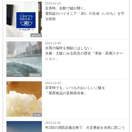
2023-01-10
災害時、自動で鍵が開く。
電気錠のパイオニア「JEI」の生命（いのち）を守
る技術
goods
2022-12-30
水害の犠牲を無駄にはしない。
水都・大阪にみる防災の歴史「津波・高潮ステー
ション」
lifestyle
2022-12-10
非常時でも、いつものおいしいご飯を
「尾西食品の長期保存食」
food
2022-11-30
年2回の消防設備点検で、火災事故を未然に防ごう