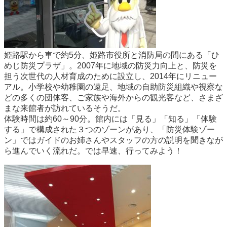
姫路駅から車で約5分、姫路市役所と消防局の間にある「ひ
めじ防災プラザ」。2007年に地域の防災力向上と、防災を
担う次世代の人材育成のために設立し、2014年にリニュー
アル。小学校や幼稚園の遠足、地域の自助防災組織や視察な
どの多くの団体客、ご家族や海外からの観光客など、さまざ
まな来館者が訪れているそうだ。
体験時間は約60～90分。館内には「見る」「知る」「体験
する」で構成された３つのゾーンがあり、「防災体験ゾー
ン」ではガイドのお姉さんやスタッフの方の説明を聞きなが
ら進んでいく流れだ。では早速、行ってみよう！