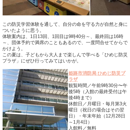
この防災学習体験を通して、自分の命を守る力が自然と身に
ついたように思う。
体験案内は、1日13回、1回目は9時40分～、最終回は16時
～、団体予約で満席のこともあるので、一度問合せてからで
かけよう。
この夏は、子どもから大人まで楽しんで学べる「ひめじ防災
プラザ」にぜひ行ってみてはいかが。
姫路市消防局 ひめじ防災プ
ラザ
観覧時間／午前9時30分〜午
後5時（入館の最終受付は午
後4時まで）
休館日／月曜日・毎月第3火
曜日（祝日の場合はその翌
日）・年末年始（12月28日
～1月4日）
入館料／無料