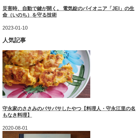
災害時、自動で鍵が開く。 電気錠のパイオニア「JEI」の生
命（いのち）を守る技術
2023-01-10
人気記事
守永家のささみのパサパサしたやつ【料理人・守永江里の名
もなき料理】
2020-08-01