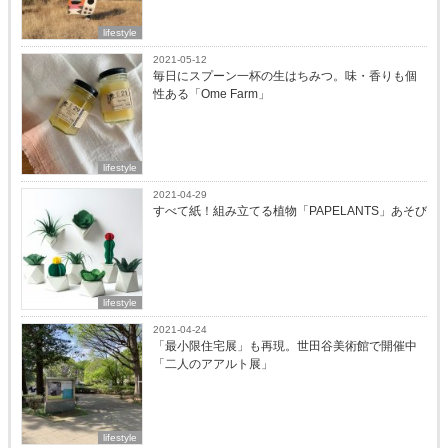
lifestyle
2021-05-12
毎日にスプーン一杯の生はちみつ。味・香りも個
性ある「Ome Farm」
lifestyle
2021-04-29
すべて紙！組み立てる植物「PAPELANTS」あそび
lifestyle
2021-04-24
「最小限住宅展」も再現。世田谷美術館で開催中
「二人のアアルト展」
lifestyle