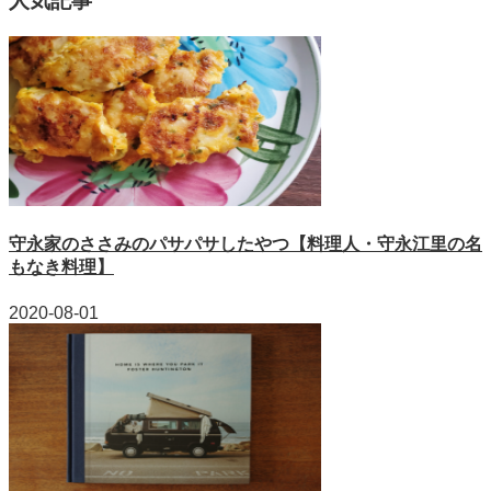
人気記事
守永家のささみのパサパサしたやつ【料理人・守永江里の名
もなき料理】
2020-08-01