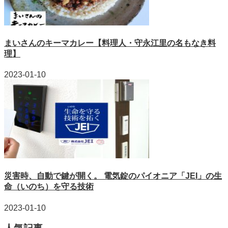
まいさんのキーマカレー【料理人・守永江里の名もなき料
理】
2023-01-10
災害時、自動で鍵が開く。 電気錠のパイオニア「JEI」の生
命（いのち）を守る技術
2023-01-10